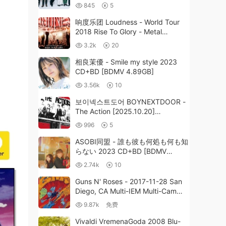
1.91GB]
845
5
响度乐团 Loudness - World Tour
2018 Rise To Glory - Metal
Weekend 2019《BDMV 21.7GB》
3.2k
20
相良茉優 - Smile my style 2023
CD+BD [BDMV 4.89GB]
3.56k
10
보이넥스트도어 BOYNEXTDOOR -
The Action [2025.10.20]
[24Bit/48kHz] [Hi-Res Flac
996
5
223MB]
ASOBI同盟 - 誰も彼も何処も何も知
らない 2023 CD+BD [BDMV
9.45GB]
2.74k
10
Guns N' Roses - 2017-11-28 San
Diego, CA Multi-IEM Multi-Cam
XAVEL SMS-154LE - BDR《BDMV
9.87k
免费
3BD 64G》
Vivaldi VremenaGoda 2008 Blu-