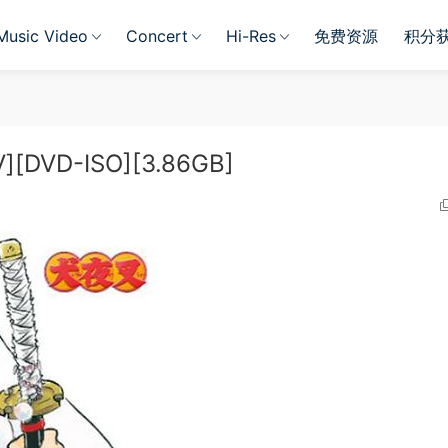
Music Video
Concert
Hi-Res
免费资源
积分
][DVD-ISO][3.86GB]