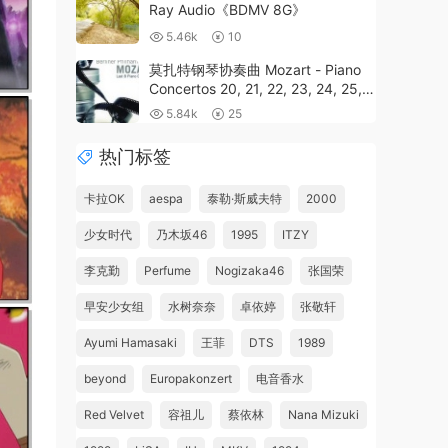
Ray Audio《BDMV 8G》
5.46k
10
莫扎特钢琴协奏曲 Mozart - Piano
Concertos 20, 21, 22, 23, 24, 25,
26 & 27 - Barenboim 2020《BDMV
5.84k
25
43.7G》
热门标签
卡拉OK
aespa
泰勒·斯威夫特
2000
少女时代
乃木坂46
1995
ITZY
李克勤
Perfume
Nogizaka46
张国荣
早安少女组
水树奈奈
卓依婷
张敬轩
Ayumi Hamasaki
王菲
DTS
1989
beyond
Europakonzert
电音香水
Red Velvet
容祖儿
蔡依林
Nana Mizuki