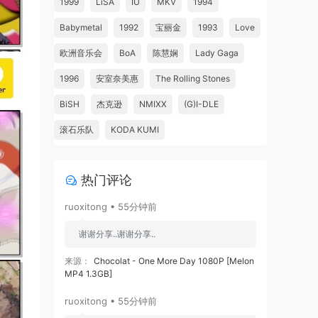
1999
LiSA
IU
MKV
1994
Babymetal
1992
宝丽金
1993
Love
欧洲音乐会
BoA
陈慧娴
Lady Gaga
1996
安室奈美惠
The Rolling Stones
BiSH
杰克逊
NMIXX
(G)I-DLE
滚石乐队
KODA KUMI
热门评论
ruoxitong • 55分钟前
谢谢分享..谢谢分享..
来源：
Chocolat - One More Day 1080P [Melon
MP4 1.3GB]
ruoxitong • 55分钟前