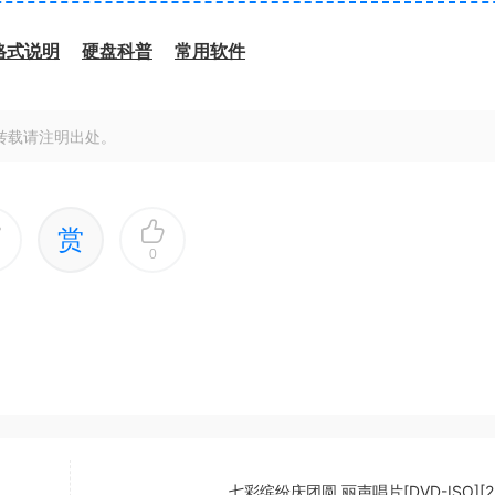
格式说明
硬盘科普
常用软件
转载请注明出处。
赏
0
七彩缤纷庆团圆 丽声唱片[DVD-ISO][2.