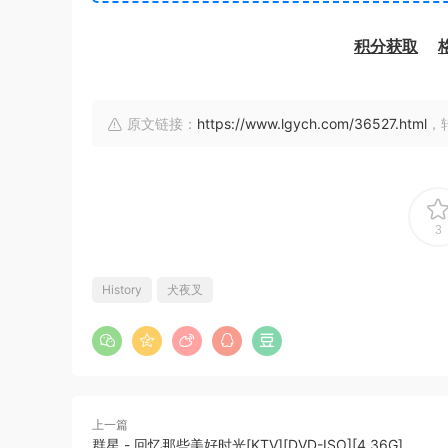
积分获取
原文链接：
https://www.lgych.com/36527.html
，
3
History
犬夜叉
上一篇
群星 - 回忆那些美好时光[KTV][DVD-ISO][4.36G]