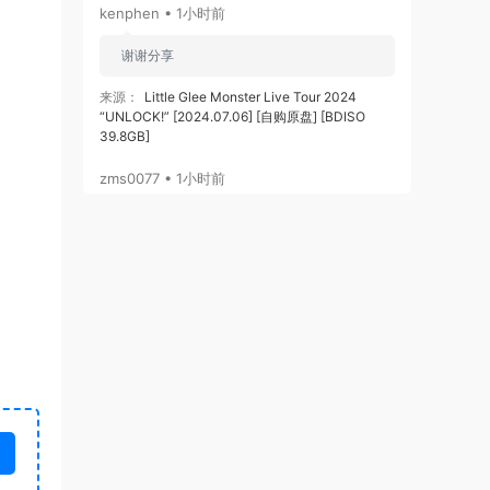
kenphen • 1小时前
谢谢分享
来源：
Little Glee Monster Live Tour 2024
“UNLOCK!” [2024.07.06] [自购原盘] [BDISO
39.8GB]
zms0077 • 1小时前
签到
来源：
积分获取
zms0077 • 1小时前
谢谢分享
来源：
方大同 15 Live In Hong Kong 2011 香港演
唱会 [BDMV 41.51G]
我和两只爪 • 1小时前