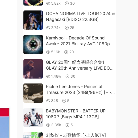
Hall 2007《BDMV 2BD 86G》
5.82k
30
OCHA NORMA LIVE TOUR 2024 in
Nagasaki [BDISO 22.3GB]
2.74k
25
Karnivool - Decade Of Sound
Awake 2021 Blu-ray AVC 1080p
DTS 2.0《BDMV 18.1G》
5.16k
20
GLAY 20周年纪念演唱会合集1
GLAY 20th Anniversary LIVE BOX
VOL.1 2014《3DISC BDMV 96G》
1.48w
30
Rickie Lee Jones - Pieces of
Treasure 2023 [24Bit/96Hz] [Hi-
Res Flac 593MB]
848
5
BABYMONSTER - BATTER UP
1080P [Bugs MP4 1.13GB]
3.35k
5
刘秋仪 - 老歌情怀·心上人[KTV]