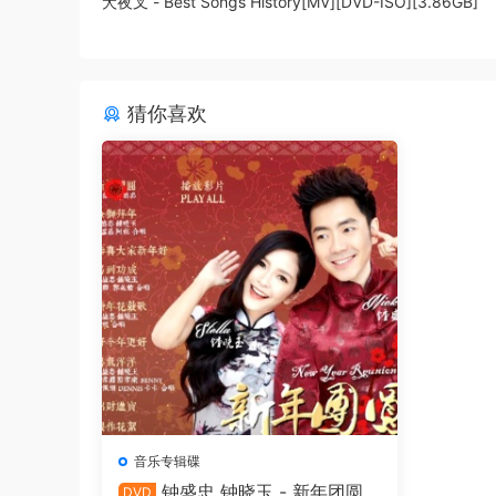
犬夜叉 - Best Songs History[MV][DVD-ISO][3.86GB]
猜你喜欢
音乐专辑碟
钟盛忠 钟晓玉 - 新年团圆
DVD