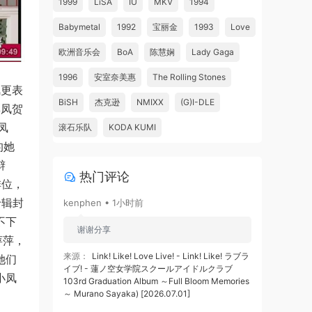
1999
LiSA
IU
MKV
1994
Babymetal
1992
宝丽金
1993
Love
欧洲音乐会
BoA
陈慧娴
Lady Gaga
1996
安室奈美惠
The Rolling Stones
凤更表
BiSH
杰克逊
NMIXX
(G)I-DLE
彩凤贺
凤
滚石乐队
KODA KUMI
的她
辩
热门评论
排位，
专辑封
kenphen • 1小时前
不下
谢谢分享
萍萍，
来源：
Link! Like! Love Live! - Link! Like! ラブラ
她们
イブ! - 蓮ノ空女学院スクールアイドルクラブ
小凤
103rd Graduation Album ～Full Bloom Memories
～ Murano Sayaka) [2026.07.01]