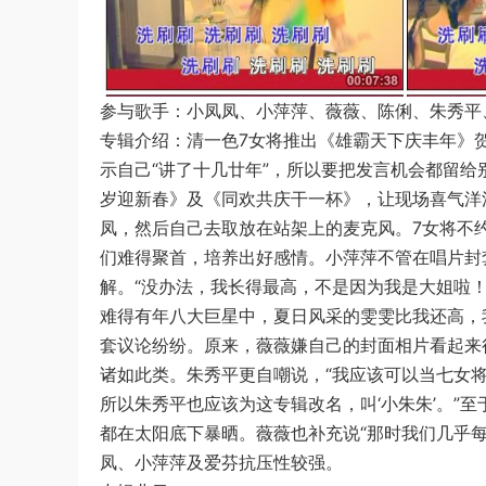
参与歌手：小凤凤、小萍萍、薇薇、陈俐、朱秀平
专辑介绍：清一色7女将推出《雄霸天下庆丰年》
示自己“讲了十几廿年”，所以要把发言机会都留
岁迎新春》及《同欢共庆干一杯》，让现场喜气洋
凤，然后自己去取放在站架上的麦克风。7女将不
们难得聚首，培养出好感情。小萍萍不管在唱片封
解。“没办法，我长得最高，不是因为我是大姐啦
难得有年八大巨星中，夏日风采的雯雯比我还高，
套议论纷纷。原来，薇薇嫌自己的封面相片看起来
诸如此类。朱秀平更自嘲说，“我应该可以当七女将
所以朱秀平也应该为这专辑改名，叫‘小朱朱’。”
都在太阳底下暴晒。薇薇也补充说“那时我们几乎
凤、小萍萍及爱芬抗压性较强。