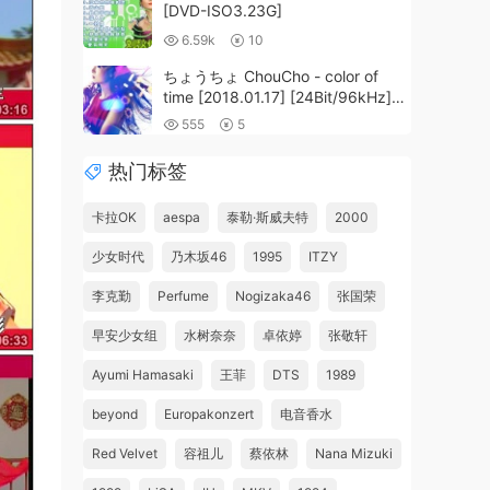
[DVD-ISO3.23G]
6.59k
10
ちょうちょ ChouCho - color of
time [2018.01.17] [24Bit/96kHz]
[Hi-Res Flac 1.34GB]
555
5
热门标签
卡拉OK
aespa
泰勒·斯威夫特
2000
少女时代
乃木坂46
1995
ITZY
李克勤
Perfume
Nogizaka46
张国荣
早安少女组
水树奈奈
卓依婷
张敬轩
Ayumi Hamasaki
王菲
DTS
1989
beyond
Europakonzert
电音香水
Red Velvet
容祖儿
蔡依林
Nana Mizuki