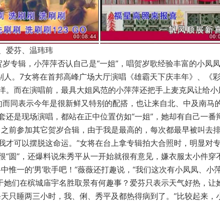
、爱芬、温玮玮
贺岁专辑，小萍萍否认自己是“一姐”，唱贺岁歌经验丰富的小凤
给别人。7女将在首邦高峰广场大厅演唱《雄霸天下庆丰年》、《
洋。而在演唱前，最具大姐风范的小萍萍还把手上麦克风让给小
约而同表示今年是很新鲜又特别的配搭，也让来自北、中及南马
套还是现场演唱，都站在正中位置仿如“一姐”，她却有自己一番
！之前参加其它贺岁合辑，由于我是最高的，每次都最早被叫去
我才可以摆脱这命运。”女将在台上拿专辑拍大合照时，明显对
很“圆”，还爆料说朱秀平从一开始就很有意见，嫌衣服太小件穿
中惟一的‘男’歌手吧！”薇薇还打趣说，“我们这次有小凤凤、小
至于她们在槟城庙宇名胜取景有何趣事？爱芬只表示天气好热，让
每天只睡两三小时，我、俐、秀平及都热得病到了。”比较起来，