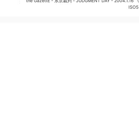
the GazettE - 东京裁判 - JUDGMENT DAY - 2004.1.16 
ISO