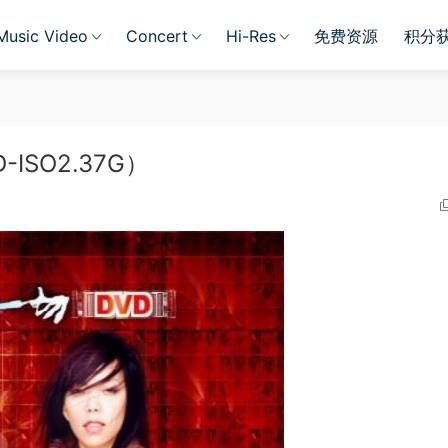
Music Video
Concert
Hi-Res
免费资源
积分
-ISO2.37G）