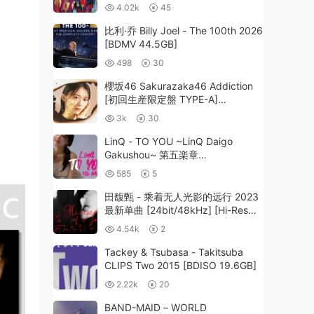
125GB]
4.02k
45
比利·乔 Billy Joel - The 100th 2026
[BDMV 44.5GB]
498
30
櫻坂46 Sakurazaka46 Addiction
[初回生産限定盤 TYPE-A]
[2025.04.30] 2CD+1BD [BDISO
3k
30
43.8GB]
LinQ - TO YOU ~LinQ Daigo
Gakushou~ 第五楽章
(YOU∼END∼ME Version)
585
5
[2025.04.17] [24Bit/48kHz] [Hi-
Res Flac 528MB]
田馥甄 - 乘着无人光影的远行 2023
最新单曲 [24bit/48kHz] [Hi-Res
Flac 78.9MB]
4.54k
2
Tackey & Tsubasa - Takitsuba
CLIPS Two 2015 [BDISO 19.6GB]
2.22k
20
BAND-MAID – WORLD