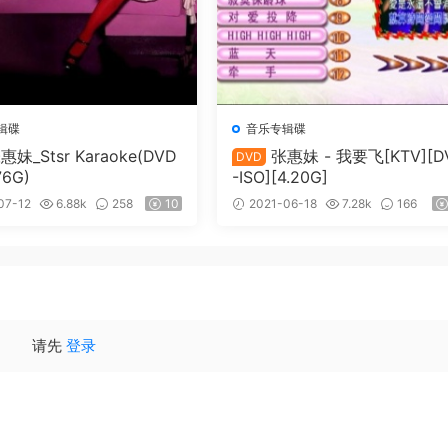
辑碟
音乐专辑碟
惠妹_Stsr Karaoke(DVD
张惠妹 - 我要飞[KTV][D
DVD
76G)
-ISO][4.20G]
07-12
6.88k
258
10
2021-06-18
7.28k
166
请先
登录