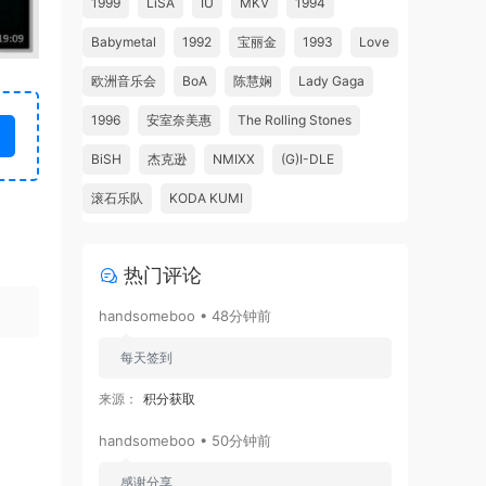
1999
LiSA
IU
MKV
1994
Babymetal
1992
宝丽金
1993
Love
欧洲音乐会
BoA
陈慧娴
Lady Gaga
1996
安室奈美惠
The Rolling Stones
BiSH
杰克逊
NMIXX
(G)I-DLE
滚石乐队
KODA KUMI
热门评论
handsomeboo • 48分钟前
每天签到
来源：
积分获取
handsomeboo • 50分钟前
感谢分享