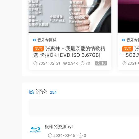
音乐专辑碟
音乐专
张惠妹 - 我最亲爱的情歌精
张
DVD
DVD
选 卡拉OK [DVD ISO 3.67GB]
-ISO2.
2024-02-21
2.94k
70
10
2021-
评论
254
很棒的资源byl
2024-02-15
0