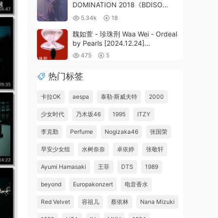
DOMINATION 2018《BDISO
17G》
5.34k
18
魏如萱 - 珍珠刑 Waa Wei - Ordeal
by Pearls [2024.12.24]
[24Bit/48kHz] [Hi-Res Flac
475
5
498MB]
热门标签
卡拉OK
aespa
泰勒·斯威夫特
2000
少女时代
乃木坂46
1995
ITZY
李克勤
Perfume
Nogizaka46
张国荣
早安少女组
水树奈奈
卓依婷
张敬轩
Ayumi Hamasaki
王菲
DTS
1989
beyond
Europakonzert
电音香水
Red Velvet
容祖儿
蔡依林
Nana Mizuki