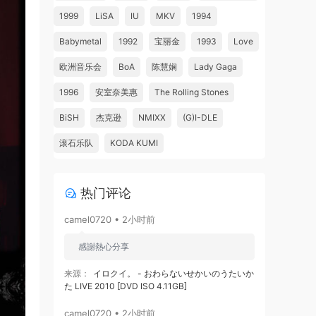
1999
LiSA
IU
MKV
1994
Babymetal
1992
宝丽金
1993
Love
欧洲音乐会
BoA
陈慧娴
Lady Gaga
1996
安室奈美惠
The Rolling Stones
BiSH
杰克逊
NMIXX
(G)I-DLE
滚石乐队
KODA KUMI
热门评论
camel0720 • 2小时前
感謝熱心分享
来源：
イロクイ。 - おわらないせかいのうたいか
た LIVE 2010 [DVD ISO 4.11GB]
camel0720 • 2小时前