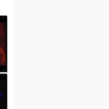
来源：
Back to Basics：回归初心，专注演唱会资
源
38712298 • 7小时前
2026.8.8签到
来源：
积分获取
爱听经典 • 7小时前
谢谢分享
来源：
林俊杰 「圣所 Finale」终点站 JJ
Lin「Sanctuary Finale」Live Stream Concert
2021.7.10 [WEB-DL MP4 2.91GB]
爱听经典 • 7小时前
非常感谢楼主
来源：
林俊杰&阿杜 - 曹操 现场版LIVE [WEB-DL
MP4 80.54MB]