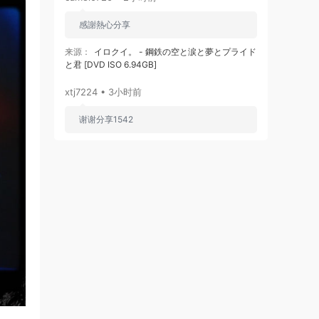
感謝熱心分享
来源：
イロクイ。 - 鋼鉄の空と涙と夢とプライド
と君 [DVD ISO 6.94GB]
xtj7224 • 3小时前
谢谢分享1542
来源：
EVERGLOW - CODE [2026.03.03]
[2160P 4K] [Bugs MP4 864.3MB]
xtj7224 • 3小时前
谢谢分享698
来源：
H1-KEY - To. My First Love [2026.03.05]
[2160P 4K] [Bugs MP4 1.83GB]
微光 • 6小时前
坚持热爱，不负初心。加油！