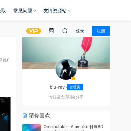
获取
常见问题
友情资源站
登录
注册
推广
blu-ray
管理员
专注蓝光演唱会分享
猜你喜欢
Omoinotake - Ammolite 付属BD