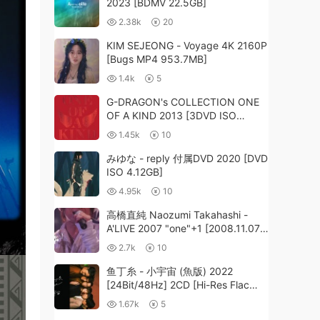
2023 [BDMV 22.5GB]
2.38k
20
KIM SEJEONG - Voyage 4K 2160P
[Bugs MP4 953.7MB]
1.4k
5
G-DRAGON's COLLECTION ONE
OF A KIND 2013 [3DVD ISO
13.2GB]
1.45k
10
みゆな - reply 付属DVD 2020 [DVD
ISO 4.12GB]
4.95k
10
高橋直純 Naozumi Takahashi -
A'LIVE 2007 "one"+1 [2008.11.07]
[DVD ISO 12.6GB]
2.7k
10
鱼丁糸 - 小宇宙 (魚版) 2022
[24Bit/48Hz] 2CD [Hi-Res Flac
1.07GB]
1.67k
5