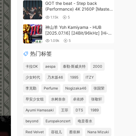
GOT the beat - Step back
(Performance) 4K 2160P [Master
MP4 1.5GB]
1.15k
5
神山羊 Yoh Kamiyama - HUB
[2025.07.16] [24Bit/96kHz] [Hi-
Res Flac 417MB]
1.09k
5
热门标签
卡拉OK
aespa
泰勒·斯威夫特
2000
少女时代
乃木坂46
1995
ITZY
李克勤
Perfume
Nogizaka46
张国荣
早安少女组
水树奈奈
卓依婷
张敬轩
Ayumi Hamasaki
王菲
DTS
1989
beyond
Europakonzert
电音香水
Red Velvet
容祖儿
蔡依林
Nana Mizuki