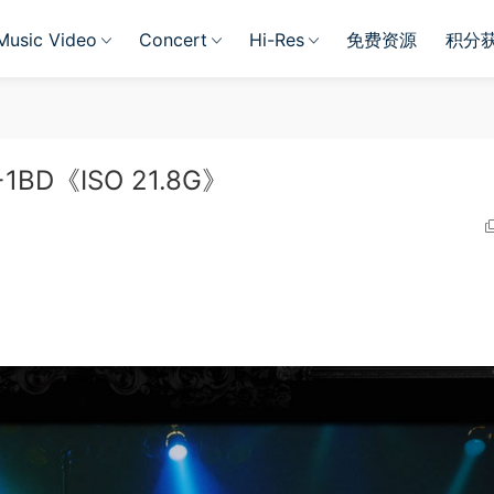
Music Video
Concert
Hi-Res
免费资源
积分
D+1BD《ISO 21.8G》