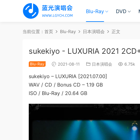
Blu-Ray
DVD
当前位置：
首页
Blu-Ray
日本演唱会
正文
sukekiyo - LUXURIA 2021 2C
Blu-Ray
2021-08-11
日本演唱会
6.75k
sukekiyo – LUXURIA [2021.07.00]
WAV / CD / Bonus CD – 1.19 GB
ISO / Blu-Ray / 20.64 GB