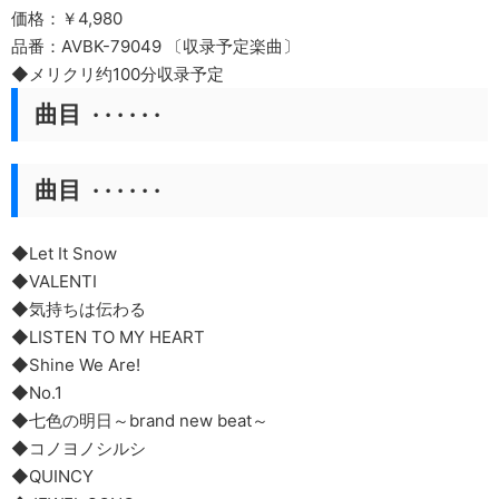
価格：￥4,980
品番：AVBK-79049 〔収录予定楽曲〕
◆メリクリ约100分収录予定
曲目 · · · · · ·
曲目 · · · · · ·
◆Let It Snow
◆VALENTI
◆気持ちは伝わる
◆LISTEN TO MY HEART
◆Shine We Are!
◆No.1
◆七色の明日～brand new beat～
◆コノヨノシルシ
◆QUINCY