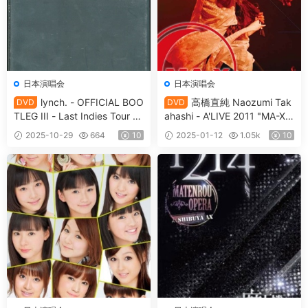
日本演唱会
日本演唱会
lynch. - OFFICIAL BOO
高橋直純 Naozumi Tak
DVD
DVD
TLEG III - Last Indies Tour [T
ahashi - A'LIVE 2011 "MA-X"
HE JUDGEMENT DAYS] FINA
at SHIBUYA-AX 2011.12.3 [2
2025-10-29
664
10
2025-01-12
1.05k
10
L [2011.03.05] [DVD ISO 3.2
012.04.06] [2DVD ISO 14G
3GB]
B]