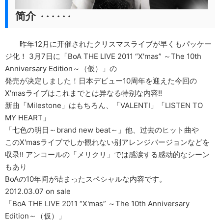
简介 · · · · · ·
昨年12月に开催されたクリスマスライブが早くもパッケー
ジ化！ 3月7日に「BoA THE LIVE 2011 “X'mas” ～The 10th
Anniversary Edition～（仮）」の
発売が决定しました！日本デビュー10周年を迎えた今回の
X'masライブはこれまでとは异なる特别な内容!!
新曲「Milestone」はもちろん、「VALENTI」「LISTEN TO
MY HEART」
「七色の明日～brand new beat～」他、过去のヒット曲や
このX'masライブでしか観れない别アレンジバージョンなどを
収录!! アンコールの「メリクリ」では感涙する感动的なシーン
もあり
BoAの10年间が诘まったスペシャルな内容です。
2012.03.07 on sale
「BoA THE LIVE 2011 “X'mas” ～The 10th Anniversary
Edition～（仮）」