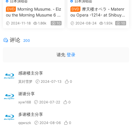
日本演唱会
日本演唱会
Morning Musume. - Eiz
摩天楼オペラ - Matenr
DVD
DVD
ou the Morning Musume 6 ~
ou Opera -1214- at Shibuya
Single M Clips~ 2011 [DVD I
AX 2011 [DVD ISO 6.92GB]
2024-11-18
1.86k
10
2024-08-24
1.93k
10
SO 3.94GB]
评论
200
请先
登录
感谢楼主分享
莫封雪梦
2024-07-13
0
谢谢分享
xyw168
2024-07-22
0
多谢楼主分享
qqwszk
2024-08-06
0