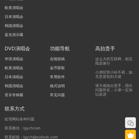
欧美演唱会
日本演唱会
韩国演唱会
蓝光演示碟
DVD演唱会
功能导航
高抬贵手
华语演唱会
在线投稿
这么大的互联网，相见
既是缘分
欧美演唱会
金币获取
小弟经营小站不易，如
无意冒犯到大佬
日本演唱会
常用软件
请大佬搞台贵手，指出
韩国演唱会
格式说明
问题所在，小弟一定加
以改进
音乐专辑碟
常见问题
联系方式
处理网站各种问题
联系微信：lgychcom
联系邮箱：lgych@outlook.com