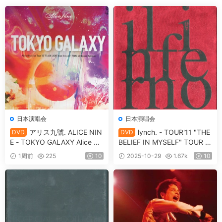
日本演唱会
日本演唱会
アリス九號. ALICE NIN
lynch. - TOUR'11 "THE
DVD
DVD
E - TOKYO GALAXY Alice Ni
BELIEF IN MYSELF" TOUR FI
ne Live Tour 10 FLASH LIGH
NAL -il infelno- 2011.09.04 a
1周前
225
10
2025-10-29
1.67k
10
T from the pastFINAL at Nip
t AKASAKA BLITZ [2012.02.
pon Budokan [2011.05.02]
08] [DVD ISO 6.02GB]
[3DVD ISO 11GB]