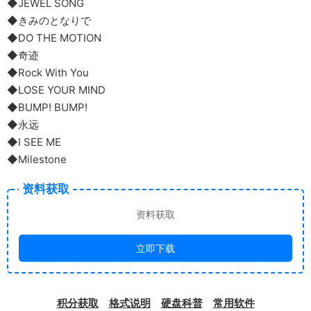
◆JEWEL SONG
◆きみのとなりで
◆DO THE MOTION
◆奇迹
◆Rock With You
◆LOSE YOUR MIND
◆BUMP! BUMP!
◆永远
◆I SEE ME
◆Milestone
资料获取
资料获取
立即下载
积分获取
格式说明
硬盘科普
常用软件