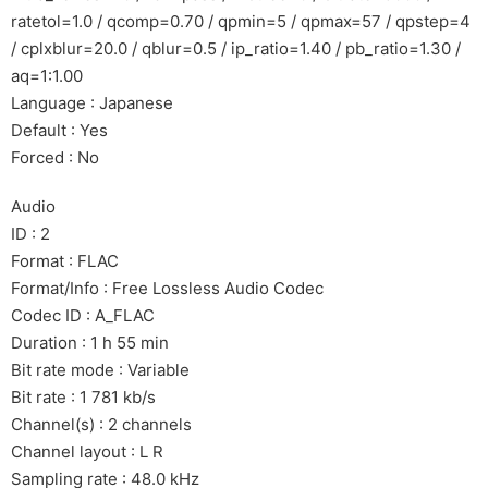
ratetol=1.0 / qcomp=0.70 / qpmin=5 / qpmax=57 / qpstep=4
/ cplxblur=20.0 / qblur=0.5 / ip_ratio=1.40 / pb_ratio=1.30 /
aq=1:1.00
Language : Japanese
Default : Yes
Forced : No
Audio
ID : 2
Format : FLAC
Format/Info : Free Lossless Audio Codec
Codec ID : A_FLAC
Duration : 1 h 55 min
Bit rate mode : Variable
Bit rate : 1 781 kb/s
Channel(s) : 2 channels
Channel layout : L R
Sampling rate : 48.0 kHz