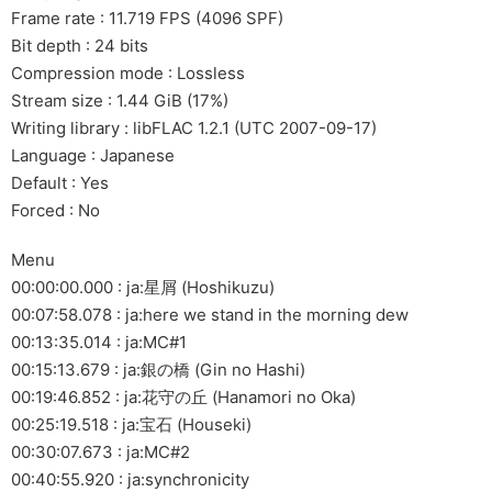
Frame rate : 11.719 FPS (4096 SPF)
Bit depth : 24 bits
Compression mode : Lossless
Stream size : 1.44 GiB (17%)
Writing library : libFLAC 1.2.1 (UTC 2007-09-17)
Language : Japanese
Default : Yes
Forced : No
Menu
00:00:00.000 : ja:星屑 (Hoshikuzu)
00:07:58.078 : ja:here we stand in the morning dew
00:13:35.014 : ja:MC#1
00:15:13.679 : ja:銀の橋 (Gin no Hashi)
00:19:46.852 : ja:花守の丘 (Hanamori no Oka)
00:25:19.518 : ja:宝石 (Houseki)
00:30:07.673 : ja:MC#2
00:40:55.920 : ja:synchronicity