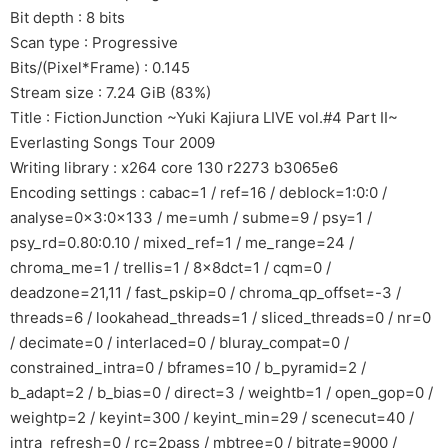
Bit depth : 8 bits
Scan type : Progressive
Bits/(Pixel*Frame) : 0.145
Stream size : 7.24 GiB (83%)
Title : FictionJunction ~Yuki Kajiura LIVE vol.#4 Part II~
Everlasting Songs Tour 2009
Writing library : x264 core 130 r2273 b3065e6
Encoding settings : cabac=1 / ref=16 / deblock=1:0:0 /
analyse=0x3:0x133 / me=umh / subme=9 / psy=1 /
psy_rd=0.80:0.10 / mixed_ref=1 / me_range=24 /
chroma_me=1 / trellis=1 / 8x8dct=1 / cqm=0 /
deadzone=21,11 / fast_pskip=0 / chroma_qp_offset=-3 /
threads=6 / lookahead_threads=1 / sliced_threads=0 / nr=0
/ decimate=0 / interlaced=0 / bluray_compat=0 /
constrained_intra=0 / bframes=10 / b_pyramid=2 /
b_adapt=2 / b_bias=0 / direct=3 / weightb=1 / open_gop=0 /
weightp=2 / keyint=300 / keyint_min=29 / scenecut=40 /
intra_refresh=0 / rc=2pass / mbtree=0 / bitrate=9000 /