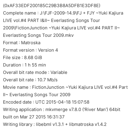
(0xAF33EDF200185C29B3B8A5DFB1E3DF8E)
Complete name : J:\FJF-2009-14.9\FJ + FJY ~Yuki Kajiura
LIVE vol.#4 PART I&II~ Everlasting Songs Tour
2009\FictionJunction ~Yuki Kajiura LIVE vol.#4 PART II~
Everlasting Songs Tour 2009.mkv
Format : Matroska
Format version : Version 4
File size : 8.68 GiB
Duration : 1 h 55 min
Overall bit rate mode : Variable
Overall bit rate : 10.7 Mb/s
Movie name : FictionJunction ~Yuki Kajiura LIVE vol.#4 Part
II~ Everlasting Songs Tour 2009
Encoded date : UTC 2015-04-18 15:07:58
Writing application : mkvmerge v7.8.0 ('River Man') 64bit
built on Mar 27 2015 16:31:37
Writing library : libebml v1.3.1 + libmatroska v1.4.2