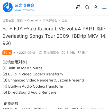
当前位置：
首页
Concert
日本演唱会
正文
FJ + FJY ~Yuki Kajiura LIVE vol.#4 PART I&II~
Everlasting Songs Tour 2009《BDrip MKV 14.
9G》
BDrip
2021-09-21
日本演唱会
6.46k
推广
[滤镜使用列表]
(1) Built-in MKV Source
(2) Built-in Video Codec/Transform
(3) Enhanced Video Renderer(Custom Present)
(4) Built-in Audio Codec/Transform
(5) DirectSound Audio Renderer
[视频信息]