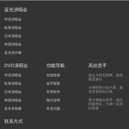
蓝光演唱会
华语演唱会
欧美演唱会
日本演唱会
韩国演唱会
蓝光演示碟
DVD演唱会
功能导航
高抬贵手
华语演唱会
在线投稿
这么大的互联网，相见
既是缘分
欧美演唱会
金币获取
小弟经营小站不易，如
无意冒犯到大佬
日本演唱会
常用软件
请大佬搞台贵手，指出
韩国演唱会
格式说明
问题所在，小弟一定加
以改进
音乐专辑碟
常见问题
联系方式