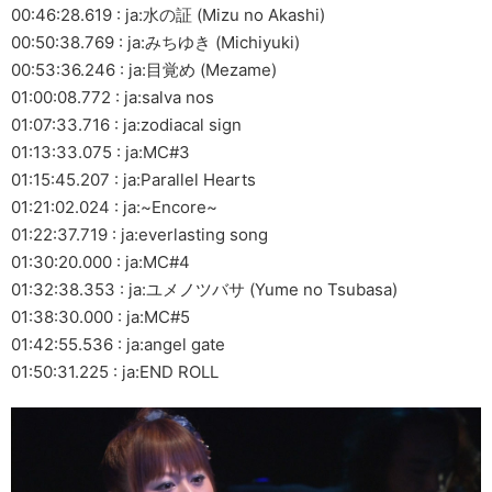
00:46:28.619 : ja:水の証 (Mizu no Akashi)
00:50:38.769 : ja:みちゆき (Michiyuki)
00:53:36.246 : ja:目覚め (Mezame)
01:00:08.772 : ja:salva nos
01:07:33.716 : ja:zodiacal sign
01:13:33.075 : ja:MC#3
01:15:45.207 : ja:Parallel Hearts
01:21:02.024 : ja:~Encore~
01:22:37.719 : ja:everlasting song
01:30:20.000 : ja:MC#4
01:32:38.353 : ja:ユメノツバサ (Yume no Tsubasa)
01:38:30.000 : ja:MC#5
01:42:55.536 : ja:angel gate
01:50:31.225 : ja:END ROLL