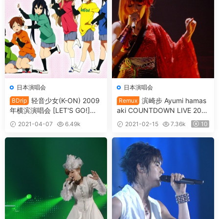
日本演唱会
日本演唱会
轻音少女(K-ON) 2009
滨崎步 Ayumi hamas
BDrip
Remux
年横滨演唱会 [LET'S GO!]
aki COUNTDOWN LIVE 200
《BDrip MKV 17.8G》
9-2010 A -Future Classics 滨
2021-04-07
6.49k
2021-02-15
7.36k
10
崎步2009-2010跨年演唱会
10
《REMUX TS 34.6G》