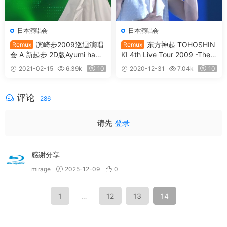
日本演唱会
日本演唱会
滨崎步2009巡迴演唱
东方神起 TOHOSHIN
Remux
Remux
会 A 新起步 2D版Ayumi hama
KI 4th Live Tour 2009 -The
saki ARENA TOUR 2009 A –
Secret Code- Final in TOKY
2021-02-15
6.39k
10
2020-12-31
7.04k
10
NEXT LEVEL《REMUX TS 37.
O DOME《Remux M2TS 62.1
1G》
G》
评论
286
请先
登录
感谢分享
mirage
2025-12-09
0
1
…
12
13
14