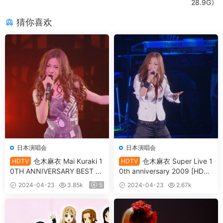
28.9G》
猜你喜欢
日本演唱会
日本演唱会
仓木麻衣 Mai Kuraki 1
仓木麻衣 Super Live 1
HDTV
HDTV
0TH ANNIVERSARY BEST LI
0th anniversary 2009 [HDTV
VE FIANAL IN TOKYO FOUR
TS 12.32G]
2024-04-23
3.85k
5
2024-04-23
2.67k
M 2009 [HDTV TS 4.36G]
10