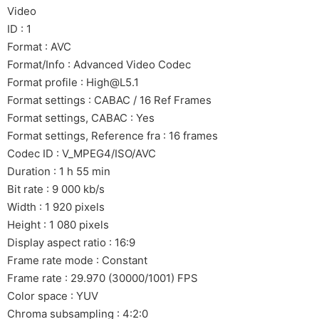
Video
ID : 1
Format : AVC
Format/Info : Advanced Video Codec
Format profile : High@L5.1
Format settings : CABAC / 16 Ref Frames
Format settings, CABAC : Yes
Format settings, Reference fra : 16 frames
Codec ID : V_MPEG4/ISO/AVC
Duration : 1 h 55 min
Bit rate : 9 000 kb/s
Width : 1 920 pixels
Height : 1 080 pixels
Display aspect ratio : 16:9
Frame rate mode : Constant
Frame rate : 29.970 (30000/1001) FPS
Color space : YUV
Chroma subsampling : 4:2:0