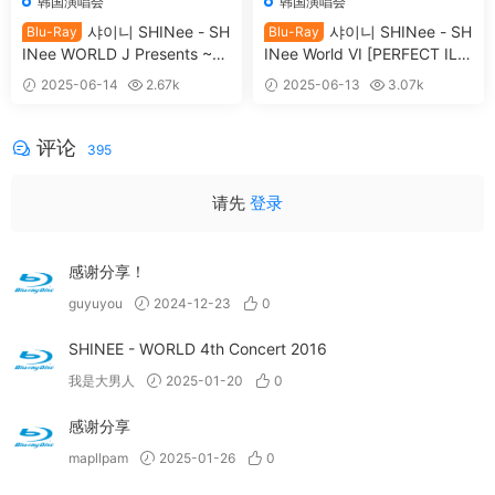
韩国演唱会
韩国演唱会
샤이니 SHINee - SH
샤이니 SHINee - SH
Blu-Ray
Blu-Ray
INee WORLD J Presents ~Bi
INee World VI [PERFECT ILL
stro de SHINee~ [2021.11.2
UMINATION] in Seoul [2024.
2025-06-14
2.67k
2025-06-13
3.07k
4] [BDMV 43.2GB]
05.30] [BDMV 2BD 61.7GB]
30
39
评论
395
请先
登录
感谢分享！
guyuyou
2024-12-23
0
SHINEE - WORLD 4th Concert 2016
我是大男人
2025-01-20
0
感谢分享
mapllpam
2025-01-26
0