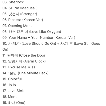
03. Sherlock
04. SHINe (Medusa I)
05. 낯선자 (Stranger)
06. Picasso (Korean Ver)
07. Opening Ment
08. 산소 같은 너 (Love Like Oxygen)
09. Your Name + Your Number (Korean Ver)
10. 사.계.한 (Love Should Go On) + 사.계.후 (Love Still Goes
On)
11. 닫아줘 (Close the Door)
12. 알람시계 (Alarm Clock)
13. Excuse Me Miss
14. 1분만 (One Minute Back)
15. Colorful
16. JoJo
17. Love Sick
18. Ment
19. 하나 (One)