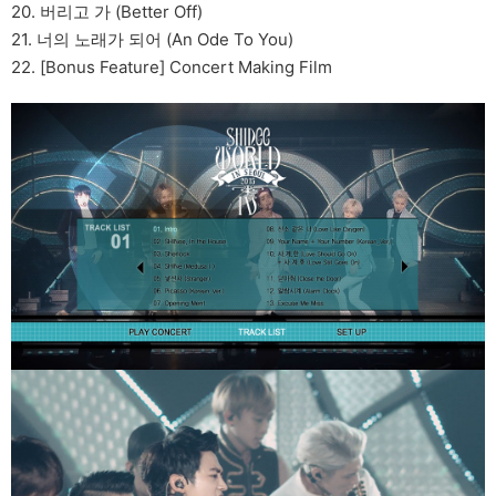
20. 버리고 가 (Better Off)
21. 너의 노래가 되어 (An Ode To You)
22. [Bonus Feature] Concert Making Film