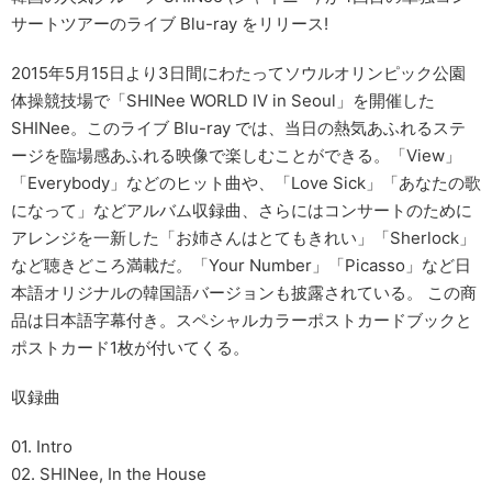
サートツアーのライブ Blu-ray をリリース!
2015年5月15日より3日間にわたってソウルオリンピック公園
体操競技場で「SHINee WORLD IV in Seoul」を開催した
SHINee。このライブ Blu-ray では、当日の熱気あふれるステ
ージを臨場感あふれる映像で楽しむことができる。「View」
「Everybody」などのヒット曲や、「Love Sick」「あなたの歌
になって」などアルバム収録曲、さらにはコンサートのために
アレンジを一新した「お姉さんはとてもきれい」「Sherlock」
など聴きどころ満載だ。「Your Number」「Picasso」など日
本語オリジナルの韓国語バージョンも披露されている。 この商
品は日本語字幕付き。スペシャルカラーポストカードブックと
ポストカード1枚が付いてくる。
収録曲
01. Intro
02. SHINee, In the House