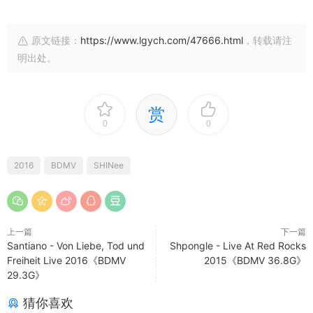
原文链接：
https://www.lgych.com/47666.html
，转载请注
明出处。
赏
0
0
2016
BDMV
SHINee
上一篇
下一篇
Santiano - Von Liebe, Tod und
Shpongle - Live At Red Rocks
Freiheit Live 2016《BDMV
2015《BDMV 36.8G》
29.3G》
猜你喜欢