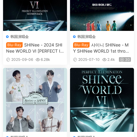
韩国演唱会
韩国演唱会
SHINee - 2024 SHI
샤이니 SHINee - M
Blu-Ray
Blu-Ray
Nee WORLD VI [PERFECT IL
Y SHINee WORLD 1st throug
LUMINATION: SHINee'S BA
h 15th [2024.11.08] [BDMV 3
2025-09-06
6.28k
2025-07-10
2.4k
30
CK] [2025.08.29] [BDMV 3B
5.7GB]
39
D 79.8GB]