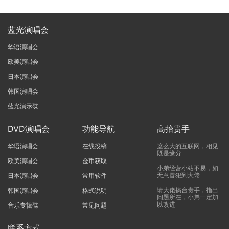
蓝光演唱会
华语演唱会
欧美演唱会
日本演唱会
韩国演唱会
蓝光演示碟
DVD演唱会
功能导航
高抬贵手
华语演唱会
在线投稿
这么大的互联网，相见
既是缘分
欧美演唱会
金币获取
小弟经营小站不易，如
无意冒犯到大佬
日本演唱会
常用软件
请大佬搞台贵手，指出
韩国演唱会
格式说明
问题所在，小弟一定加
以改进
音乐专辑碟
常见问题
联系方式