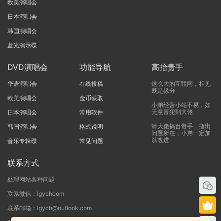
欧美演唱会
日本演唱会
韩国演唱会
蓝光演示碟
DVD演唱会
功能导航
高抬贵手
华语演唱会
在线投稿
这么大的互联网，相见
既是缘分
欧美演唱会
金币获取
小弟经营小站不易，如
无意冒犯到大佬
日本演唱会
常用软件
请大佬搞台贵手，指出
韩国演唱会
格式说明
问题所在，小弟一定加
以改进
音乐专辑碟
常见问题
联系方式
处理网站各种问题
联系微信：lgychcom
联系邮箱：lgych@outlook.com