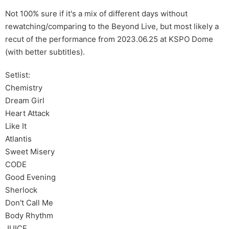
Not 100% sure if it's a mix of different days without
rewatching/comparing to the Beyond Live, but most likely a
recut of the performance from 2023.06.25 at KSPO Dome
(with better subtitles).
Setlist:
Chemistry
Dream Girl
Heart Attack
Like It
Atlantis
Sweet Misery
CODE
Good Evening
Sherlock
Don't Call Me
Body Rhythm
JUICE