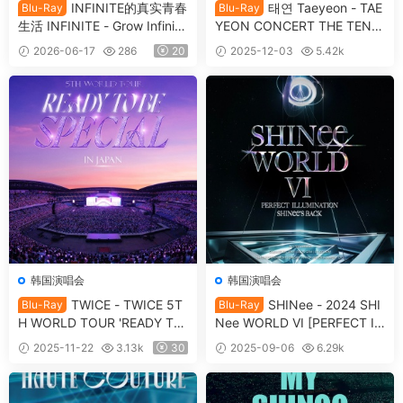
INFINITE的真实青春
태연 Taeyeon - TAE
Blu-Ray
Blu-Ray
生活 INFINITE - Grow Infinit
YEON CONCERT THE TENS
e’s Real Youth Life BD+DVD
E MEMORY BOX [2025.11.0
2026-06-17
286
20
2025-12-03
5.42k
[2015.08.19] [BDMV 21.2GB]
3] [BDMV 2BD 62.3GB]
39
韩国演唱会
韩国演唱会
TWICE - TWICE 5T
SHINee - 2024 SHI
Blu-Ray
Blu-Ray
H WORLD TOUR 'READY TO
Nee WORLD VI [PERFECT IL
BE' IN JAPAN SPECIAL 2025
LUMINATION: SHINee'S BA
2025-11-22
3.13k
30
2025-09-06
6.29k
[BDISO 44GB]
CK] [2025.08.29] [BDMV 3B
39
D 79.8GB]