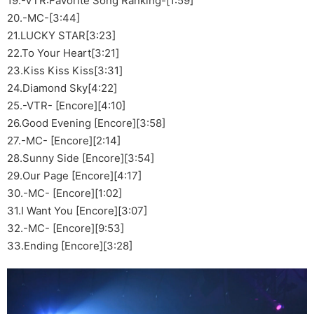
19.-VTR:Favorite Song Ranking-[1:59]
20.-MC-[3:44]
21.LUCKY STAR[3:23]
22.To Your Heart[3:21]
23.Kiss Kiss Kiss[3:31]
24.Diamond Sky[4:22]
25.-VTR- [Encore][4:10]
26.Good Evening [Encore][3:58]
27.-MC- [Encore][2:14]
28.Sunny Side [Encore][3:54]
29.Our Page [Encore][4:17]
30.-MC- [Encore][1:02]
31.I Want You [Encore][3:07]
32.-MC- [Encore][9:53]
33.Ending [Encore][3:28]