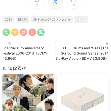
赏
0
0
2018
BDMV
SHINee WORLD J presents
샤이니
上一篇
下一篇
Scandal 10th Anniversary
XTC - Drums and Wires [The
Festival 2006-2016《BDMV
Surround Sound Series] 2014
43.9GB》
Blu-Ray Audio《BDMV 33.9GB》
猜你喜欢