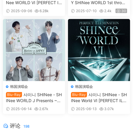
Nee WORLD VI [PERFECT IL
Y SHINee WORLD 1st throug
LUMINATION: SHINee'S BA
h 15th [2024.11.08] [BDMV 3
2025-09-06
6.28k
2025-07-10
2.4k
30
CK] [2025.08.29] [BDMV 3B
5.7GB]
39
D 79.8GB]
韩国演唱会
韩国演唱会
샤이니 SHINee - SH
샤이니 SHINee - SH
Blu-Ray
Blu-Ray
INee WORLD J Presents ~Bi
INee World VI [PERFECT ILL
stro de SHINee~ [2021.11.2
UMINATION] in Seoul [2024.
2025-06-14
2.67k
2025-06-13
3.07k
4] [BDMV 43.2GB]
05.30] [BDMV 2BD 61.7GB]
30
39
评论
198