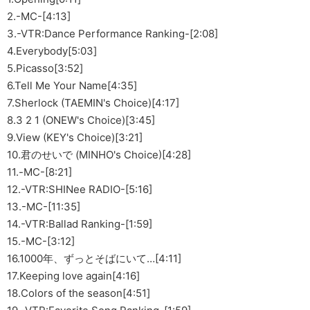
2.-MC-[4:13]
3.-VTR:Dance Performance Ranking-[2:08]
4.Everybody[5:03]
5.Picasso[3:52]
6.Tell Me Your Name[4:35]
7.Sherlock (TAEMIN's Choice)[4:17]
8.3 2 1 (ONEW's Choice)[3:45]
9.View (KEY's Choice)[3:21]
10.君のせいで (MINHO's Choice)[4:28]
11.-MC-[8:21]
12.-VTR:SHINee RADIO-[5:16]
13.-MC-[11:35]
14.-VTR:Ballad Ranking-[1:59]
15.-MC-[3:12]
16.1000年、ずっとそばにいて…[4:11]
17.Keeping love again[4:16]
18.Colors of the season[4:51]