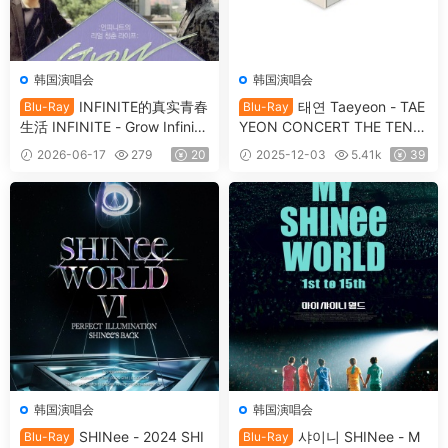
韩国演唱会
韩国演唱会
INFINITE的真实青春
태연 Taeyeon - TAE
Blu-Ray
Blu-Ray
生活 INFINITE - Grow Infinit
YEON CONCERT THE TENS
e’s Real Youth Life BD+DVD
E MEMORY BOX [2025.11.0
2026-06-17
279
20
2025-12-03
5.41k
39
[2015.08.19] [BDMV 21.2GB]
3] [BDMV 2BD 62.3GB]
韩国演唱会
韩国演唱会
SHINee - 2024 SHI
샤이니 SHINee - M
Blu-Ray
Blu-Ray