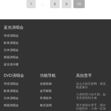
1
…
8
9
10
蓝光演唱会
华语演唱会
欧美演唱会
日本演唱会
韩国演唱会
蓝光演示碟
DVD演唱会
功能导航
高抬贵手
华语演唱会
在线投稿
这么大的互联网，相见
既是缘分
欧美演唱会
金币获取
小弟经营小站不易，如
无意冒犯到大佬
日本演唱会
常用软件
请大佬搞台贵手，指出
韩国演唱会
格式说明
问题所在，小弟一定加