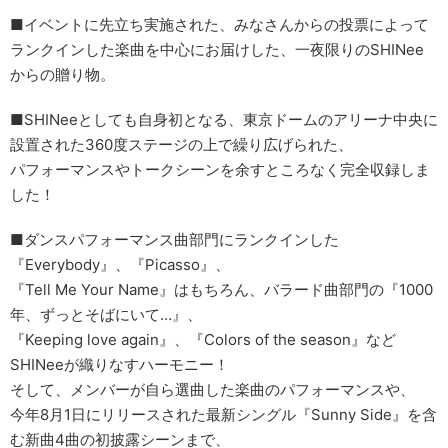
■イベントに先立ち実施された、みなさんからの投票によって
ランクインした楽曲を中心にお届けした、一夜限りのSHINee
からの贈り物。
■SHINeeとしても自身初となる、東京ドームのアリーナ中央に
設置された360度ステージの上で繰り広げられた、
パフォーマンスやトークシーンを余すところなく完全収録しま
した！
■ダンスパフォーマンス曲部門にランクインした
『Everybody』、『Picasso』、
『Tell Me Your Name』はもちろん、バラード曲部門の『1000
年、ずっとそばにいて…』、
『Keeping love again』、『Colors of the season』など
SHINeeが織りなすハーモニー！
そして、メンバーが自ら選曲した楽曲のパフォーマンスや、
今年8月1日にリリースされた最新シングル『Sunny Side』を含
む新曲4曲の初披露シーンまで、