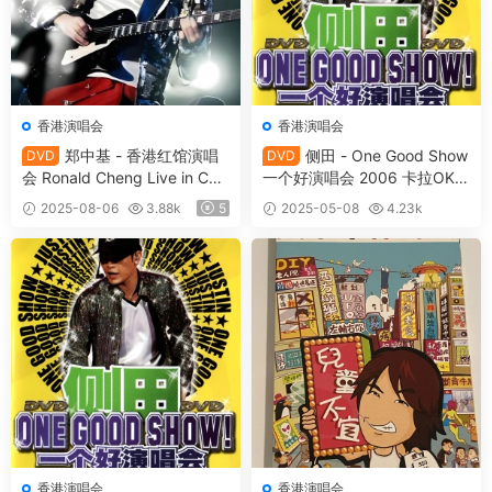
香港演唱会
香港演唱会
郑中基 - 香港红馆演唱
侧田 - One Good Show
DVD
DVD
会 Ronald Cheng Live in Con
一个好演唱会 2006 卡拉OK
ert 2006 DVD9 [DVD ISO 7.1
内地版 [DVD9 ISO 7.52GB]
2025-08-06
3.88k
5
2025-05-08
4.23k
5GB]
10
香港演唱会
香港演唱会