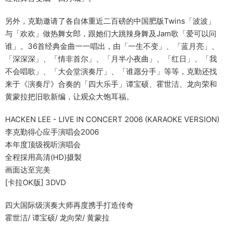
另外，克勤邀请了各自体重近二百磅的中国肥版Twins「波波」
与「欢欢」做热舞女郎，跟她们大跳辣身舞及Jam歌「爱可以问
谁」。36首经典金曲一一唱出，由「一生不变」、「蓝月亮」、
「深深深」、「情非首尔」、「月半小夜曲」、「红日」、「我
不会唱歌」、「大会堂演奏厅」、「谁愿分手」等等，克勤还找
来于《演奏厅》合奏的「四大乐手」谭宝硕、霍世洁、龙向荣和
黄蒙拉把旧歌新编，让观众大饱耳福。
HACKEN LEE - LIVE IN CONCERT 2006 (KARAOKE VERSION)
李克勤得心应手演唱会2006
本年度顶级视听演唱会
全程採用高清(HD)摄製
画面达至完美
[卡拉OK版] 3DVD
四大国际级演奏大师再度携手打造传奇
霍世洁/ 谭宝硕/ 龙向荣/ 黄蒙拉