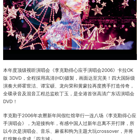
本年度顶级视听演唱会《李克勤得心应手演唱会2006》卡拉OK
版 3DVD，全程採用高清(HD)摄製，画面达至完美！四大国际级
演奏大师霍世洁、谭宝硕、龙向荣和黄蒙拉再度携手打造传奇，
全碟录音及混音工程总监欧丁玉，是全港首张高清广东话演唱会
DVD！
李克勤于2006年农曆新年间假红馆举行一连八场《李克勤得心应
手演唱会》，为迎接狗年，有感中国人过新年总离不开打牌，所
以今次是演唱会、音乐、麻雀和狗为主题大玩crossover，并将
红馆舞台变成「四方城」。