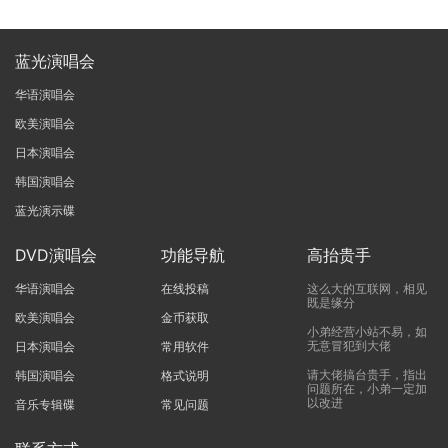
蓝光演唱会
华语演唱会
欧美演唱会
日本演唱会
韩国演唱会
蓝光演示碟
DVD演唱会
功能导航
高抬贵手
华语演唱会
在线投稿
这么大的互联网，相见
既是缘分
欧美演唱会
金币获取
小弟经营小站不易，如
无意冒犯到大佬
日本演唱会
常用软件
请大佬搞台贵手，指出
韩国演唱会
格式说明
问题所在，小弟一定加
以改进
音乐专辑碟
常见问题