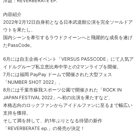
洋題：REVERBERATE EP.
内容紹介
2022年2月12日自身初となる日本武道館公演を完全ソールドア
ウトを果たし、
国内シーンを牽引するラウドクイーンへと飛躍的な成長を遂げ
たPassCode。
6月には自主企画イベント「VERSUS PASSCODE」にて人気ア
イドルグループ私立恵比寿中学との2マンライブを開催。
7月には福岡 PayPay ドームで開催された大型フェス
「NUMBER SHOT 2022」、
8月には千葉市蘇我スポーツ公園で開催された「ROCK IN
JAPAN FESTIVAL 2022」へ初の出演を果たすなど、
本格志向のロックファンからアイドルファンに至るまで幅広い
支持を獲得。
そして満を持して、約1年ぶりとなる待望の新作
「REVERBERATE ep.」の発売が決定！