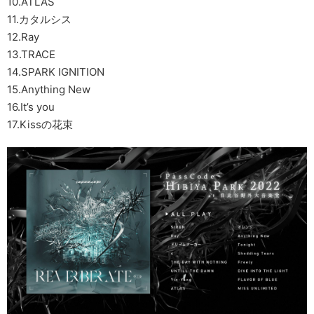
10.ATLAS
11.カタルシス
12.Ray
13.TRACE
14.SPARK IGNITION
15.Anything New
16.It’s you
17.Kissの花束