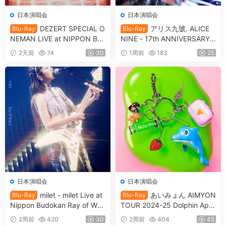
日本演唱会
日本演唱会
DEZERT SPECIAL O
アリス九號. ALICE
Blu-Ray
Blu-Ray
NEMAN LIVE at NIPPON BU
NINE - 17th ANNIVERSARY L
DOKAN Kimi no shinzou o sa
IVE 『17th THEATER』CD+B
2天前
74
30
1周前
183
25
waru 「君の心臓を触る」[20
D [2021.12.29] [BDISO 20.9
25.05.14] [BDISO 41.1GB]
GB]
日本演唱会
日本演唱会
milet - milet Live at
あいみょん AIMYON
Blu-Ray
Blu-Ray
Nippon Budokan Ray of Wat
TOUR 2024-25 Dolphin Apar
er [2026.06.17] [BDISO 41.3
tment IN Osaka Castle Hall
2周前
420
30
2周前
404
45
GB]
[2025.09.17] [BDISO 2BD 9