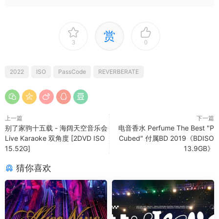
赏
3
0
2022
ISO
PassCode
REVERBERATE
上一篇
下一篇
别了家驹十五载 - 海阔天空音乐会
电音香水 Perfume The Best "P
Live Karaoke 双角度 [2DVD ISO
Cubed" 付属BD 2019《BDISO
15.52G]
13.9GB》
猜你喜欢