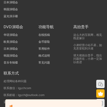
日本演唱会
韩国演唱会
蓝光演示碟
DVD演唱会
功能导航
高抬贵手
华语演唱会
在线投稿
这么大的互联网，相见
既是缘分
欧美演唱会
金币获取
小弟经营小站不易，如
无意冒犯到大佬
日本演唱会
常用软件
请大佬搞台贵手，指出
韩国演唱会
格式说明
问题所在，小弟一定加
以改进
音乐专辑碟
常见问题
联系方式
处理网站各种问题
联系微信：lgychcom
联系邮箱：lgych@outlook.com
蓝光演唱会网 - 专注于ISO和BDMV蓝光演唱会下载服务