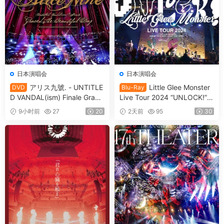
日本演唱会
日本演唱会
アリス九號. - UNTITLE
Little Glee Monster
DVD
Blu-Ray
D VANDAL(ism) Finale Grace
Live Tour 2024 “UNLOCK!”
d The Beautiful Day Limited
[2024.07.06] [自购原盘] [BDI
9小时前
27
20
2天前
95
30
Edition [2009.11.11] [3DVD I
SO 39.8GB]
SO 7.53GB]