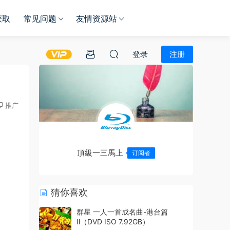
获取
常见问题
友情资源站
登录
注册
推广
頂級一三馬上
订阅者
猜你喜欢
群星 一人一首成名曲-港台篇
Ⅱ（DVD ISO 7.92GB）