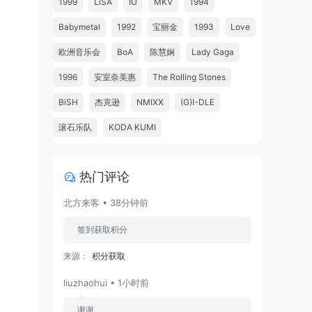
1999
LiSA
IU
MKV
1994
Babymetal
1992
宝丽金
1993
Love
欧洲音乐会
BoA
陈慧娴
Lady Gaga
1996
安室奈美惠
The Rolling Stones
BiSH
杰克逊
NMIXX
(G)I-DLE
滚石乐队
KODA KUMI
热门评论
北方来客 • 38分钟前
签到获取积分
来源：
积分获取
liuzhaohui • 1小时前
谢谢