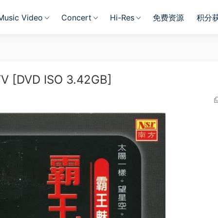
Music Video
Concert
Hi-Res
免费资源
积分
DVD ISO 3.42GB]