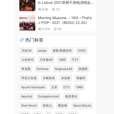
in Lisboa 2001里斯不插电演唱会
（DVD ISO 4.36G）
9.5k
10
Morning Musume. – 16th ~That’s
J-POP~ 2021《BDISO 22.3G》
5.31k
20
热门标签
卡拉OK
aespa
泰勒·斯威夫特
2000
少女时代
乃木坂46
1995
ITZY
李克勤
Perfume
Nogizaka46
张国荣
早安少女组
水树奈奈
卓依婷
张敬轩
Ayumi Hamasaki
王菲
DTS
1989
beyond
Europakonzert
电音香水
Red Velvet
容祖儿
蔡依林
Nana Mizuki