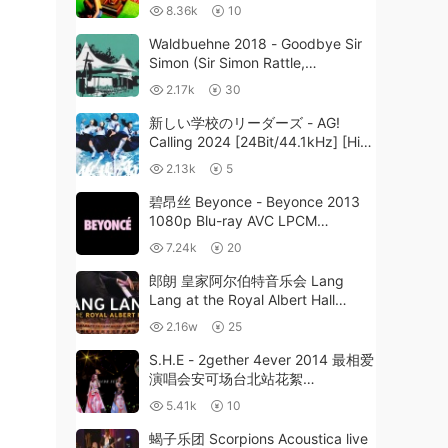
8.36k
10
Waldbuehne 2018 - Goodbye Sir
Simon (Sir Simon Rattle,
Magdalena Kozena) 2018 [BDMV
2.17k
30
31.6GB]
新しい学校のリーダーズ - AG!
Calling 2024 [24Bit/44.1kHz] [Hi-
Res Flac 393MB]
2.13k
5
碧昂丝 Beyonce - Beyonce 2013
1080p Blu-ray AVC LPCM
5.1《BDMV 21.2GB》
7.24k
20
郎朗 皇家阿尔伯特音乐会 Lang
Lang at the Royal Albert Hall
2013《ISO 40.1G》
2.16w
25
S.H.E - 2gether 4ever 2014 最相爱
演唱会安可场台北站花絮
（DVD/ISO/3.79）
5.41k
10
蝎子乐团 Scorpions Acoustica live