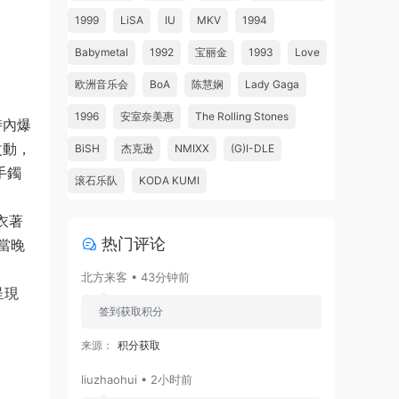
1999
LiSA
IU
MKV
1994
Babymetal
1992
宝丽金
1993
Love
欧洲音乐会
BoA
陈慧娴
Lady Gaga
1996
安室奈美惠
The Rolling Stones
時內爆
改動，
BiSH
杰克逊
NMIXX
(G)I-DLE
手鐲
滚石乐队
KODA KUMI
衣著
热门评论
當晚
北方来客 • 43分钟前
呈現
签到获取积分
来源：
积分获取
liuzhaohui • 2小时前