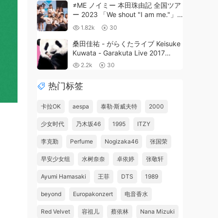
≠ME ノイミー 本田珠由記 全国ツア
ー 2023 「We shout "I am me."」
[BDMV 44GB]
1.82k
30
桑田佳祐 - がらくたライブ Keisuke
Kuwata - Garakuta Live 2017
[2018] [BDMV 40.2GB]
2.2k
30
热门标签
卡拉OK
aespa
泰勒·斯威夫特
2000
少女时代
乃木坂46
1995
ITZY
李克勤
Perfume
Nogizaka46
张国荣
早安少女组
水树奈奈
卓依婷
张敬轩
Ayumi Hamasaki
王菲
DTS
1989
beyond
Europakonzert
电音香水
Red Velvet
容祖儿
蔡依林
Nana Mizuki