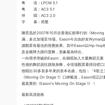
粤 语：LPCM 5.1
粤 语：AC3 5.1
伴 唱：AC3 2.0
字 幕：简繁
陳奕迅於2007年10月在香港紅館舉行的《Movin
滿，多次加場至16場。Eason今次由好友Wym
讓觀眾有最佳的視覺效果。其中Eason以Hip-
及金豬牌大跳印度舞，形象最為特出。
一向尋求突破的Eason，在個唱加入大量舞蹈元
性感的舞蹈員狂跳辣身舞，令現場觀眾看得目瞪口
他唱出30多首多年來的首本名曲，包括︰「K歌
《Moving On Stage 1》口碑載道，Eason現
最真實的《Eason's Moving On Stage 1》！
最新高清規格