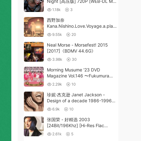
Night [高压版] 720P [WEB-DL MKV
926.7MB]
1.18k
3
西野加奈
Kana.Nishino.Love.Voyage.a.place
.of.my.heart.2012《ISO 37.6G》
9.55k
20
Neal Morse - Morsefest! 2015
[2017]《BDMV 44.6G》
3.98k
30
Morning Musume '23 DVD
Magazine Vol.146 〜Fukumura
Mizuki Sotsugyou Memorial〜
2.29k
10
[2DVD ISO 7.62GB]
珍妮·杰克逊 Janet Jackson -
Design of a decade 1986-1996
MV集 美版 [DVD ISO 4.29G]
6.9k
10
张国荣 - 好精选 2003
[24Bit/196Khz] [Hi-Res Flac
2.92GB]
2.61k
5