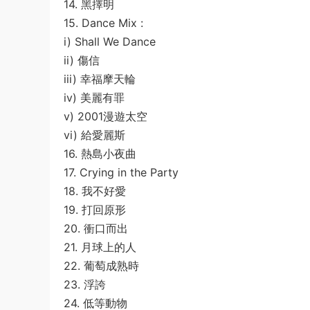
14. 黑擇明
15. Dance Mix :
i) Shall We Dance
ii) 傷信
iii) 幸福摩天輪
iv) 美麗有罪
v) 2001漫遊太空
vi) 給愛麗斯
16. 熱島小夜曲
17. Crying in the Party
18. 我不好愛
19. 打回原形
20. 衝口而出
21. 月球上的人
22. 葡萄成熟時
23. 浮誇
24. 低等動物