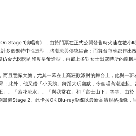
g On Stage 1演唱會》，由於門票在正式公開發售時火速在數小
an設計多個獨特中性造型，將潮流與傳統結合；而舞台每晚都作出
hop模仿金光閃閃的印度皇帝造型，再戴上多對女士出嫁時所的龍鳳
素，而且意識大膽，尤其一幕在士高狂歡派對的舞台上，他與一班
呆；此外，他又借「小天鵝」舞蹈大玩幽默，令個唱高潮迭起。
之王」、「落花流水」、「與我常在」和「富士山下」等等。由於
正計劃籌備Stage 2。此卡拉OK Blu-ray影碟以最新高清規格攝錄，