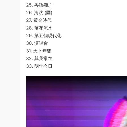
25. 粵語殘片
26. 淘汰 (國)
27. 黃金時代
28. 落花流水
29. 第五個現代化
30. 演唱會
31. 天下無雙
32. 與我常在
33. 明年今日