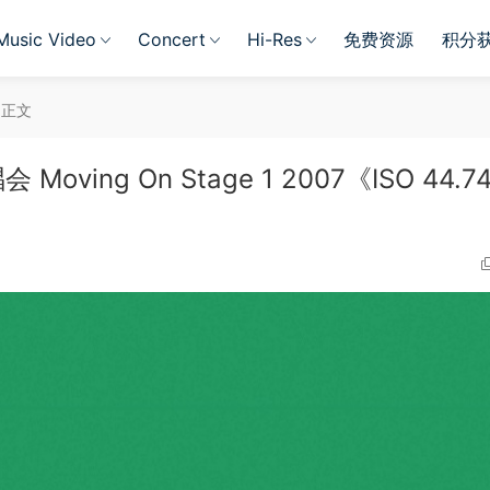
Music Video
Concert
Hi-Res
免费资源
积分
正文
ving On Stage 1 2007《ISO 44.7