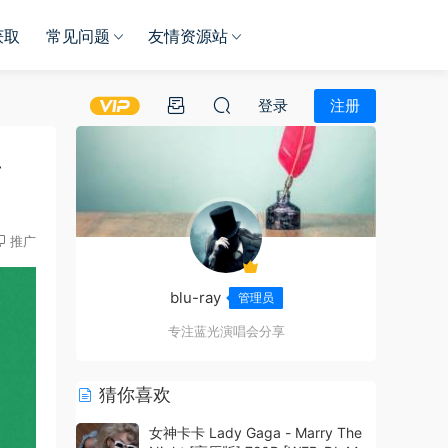
获取
常见问题
友情资源站
登录
注册
4
推广
blu-ray
管理员
专注蓝光演唱会分享
猜你喜欢
女神卡卡 Lady Gaga - Marry The