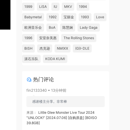
1999
LiSA
IU
MKV
1994
Babymetal
1992
宝丽金
1993
Love
欧洲音乐会
BoA
陈慧娴
Lady Gaga
1996
安室奈美惠
The Rolling Stones
BiSH
杰克逊
NMIXX
(G)I-DLE
滚石乐队
KODA KUMI
热门评论
fin2133340 • 13分钟前
感谢楼主分享。非常棒
来源：
Little Glee Monster Live Tour 2024
“UNLOCK!” [2024.07.06] [自购原盘] [BDISO
39.8GB]