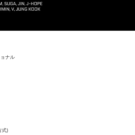
ショナル
式)