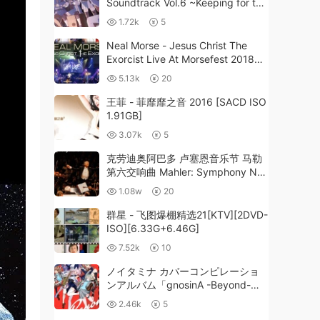
Soundtrack Vol.6 ~Keeping for the
abiding belief~ 2024
1.72k
5
[24Bit/48kHz] [Hi-Res Flac
701MB]
Neal Morse - Jesus Christ The
Exorcist Live At Morsefest 2018
[2020]《BDMV 21.5G》
5.13k
20
王菲 - 菲靡靡之音 2016 [SACD ISO
1.91GB]
3.07k
5
克劳迪奥阿巴多 卢塞恩音乐节 马勒
第六交响曲 Mahler: Symphony No.
6 - Claudio Abbado, Lucerne
1.08w
20
Festival Orchestra 2006 [BDISO
22.2GB]
群星 - 飞图爆棚精选21[KTV][2DVD-
ISO][6.33G+6.46G]
7.52k
10
ノイタミナ カバーコンピレーショ
ンアルバム「gnosinA -Beyond-」
2024 [24Bit/48kHz] [Hi-Res Flac
2.46k
5
508MB]