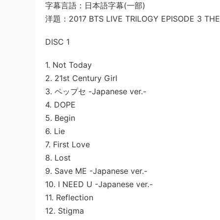
字幕言語：日本語字幕(一部)
洋題：2017 BTS LIVE TRILOGY EPISODE 3 THE
DISC 1
1. Not Today
2. 21st Century Girl
3. ペップセ -Japanese ver.-
4. DOPE
5. Begin
6. Lie
7. First Love
8. Lost
9. Save ME -Japanese ver.-
10. I NEED U -Japanese ver.-
11. Reflection
12. Stigma