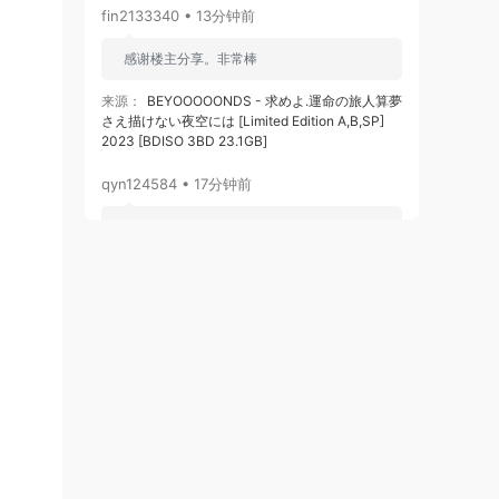
fin2133340 • 13分钟前
感谢楼主分享。非常棒
来源：
BEYOOOOONDS - 求めよ.運命の旅人算夢
さえ描けない夜空には [Limited Edition A,B,SP]
2023 [BDISO 3BD 23.1GB]
qyn124584 • 17分钟前
感谢分享
来源：
林俊杰 双霸影音合辑（DVD ISO 4G）
qyn124584 • 18分钟前
感谢分享
来源：
《黑神话：悟空》游戏音乐精选集 V.A. -
Black Myth Wukong Soundtrack Selection
[2024.08.20] [24Bit/192kHz] [Hi-Res Flac
6.32GB]