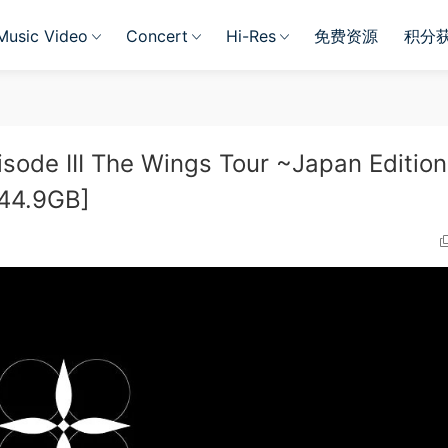
Music Video
Concert
Hi-Res
免费资源
积分
isode III The Wings Tour ~Japan Editio
 44.9GB]