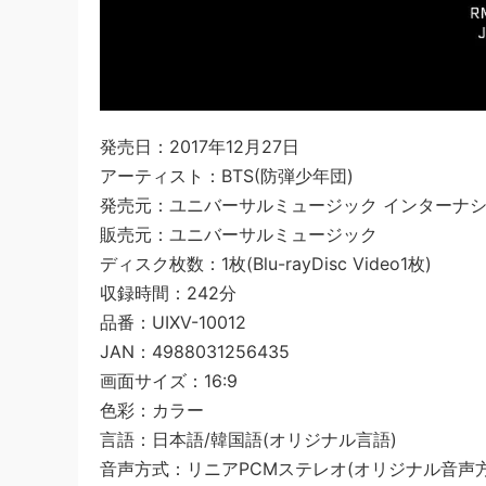
発売日：2017年12月27日
アーティスト：BTS(防弾少年団)
発売元：ユニバーサルミュージック インターナ
販売元：ユニバーサルミュージック
ディスク枚数：1枚(Blu-rayDisc Video1枚)
収録時間：242分
品番：UIXV-10012
JAN：4988031256435
画面サイズ：16:9
色彩：カラー
言語：日本語/韓国語(オリジナル言語)
音声方式：リニアPCMステレオ(オリジナル音声方