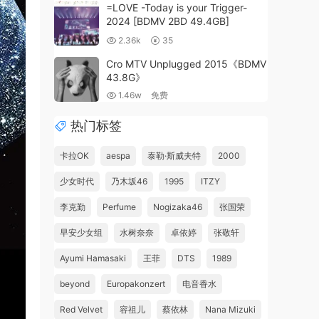
=LOVE -Today is your Trigger-
2024 [BDMV 2BD 49.4GB]
2.36k
35
Cro MTV Unplugged 2015《BDMV
43.8G》
1.46w
免费
热门标签
卡拉OK
aespa
泰勒·斯威夫特
2000
少女时代
乃木坂46
1995
ITZY
李克勤
Perfume
Nogizaka46
张国荣
早安少女组
水树奈奈
卓依婷
张敬轩
Ayumi Hamasaki
王菲
DTS
1989
beyond
Europakonzert
电音香水
Red Velvet
容祖儿
蔡依林
Nana Mizuki