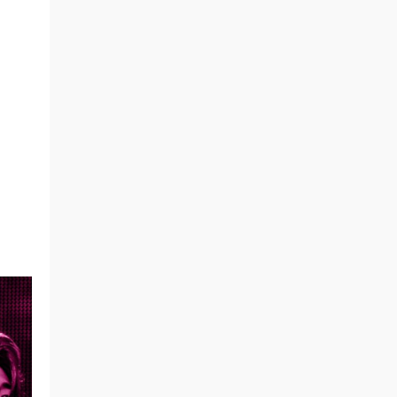
qyn124584 • 18分钟前
感谢分享
来源：
张宇 – 1999雨一直下 百代星光传集
2（DVD/ISO/3.81G）
qyn124584 • 18分钟前
感谢分享
来源：
Juice=Juice CONCERT TOUR ～final
nouvelle vague～ 2023 [BDISO 42.4GB]
qyn124584 • 20分钟前
太好了，万分感谢
来源：
Beyond超越Beyond 2003演唱会 已绝版
（双DVD 4.62G+5.65G）
11155677 • 30分钟前
这个现场确实很炸裂