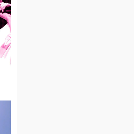
来源：
Little Glee Monster - Re-union [初回限定
盤B CD＋Blu-ray] [2021.09.22] [自购原盘]
[DBISO 22.5GB]
11155677 • 31分钟前
还得是小怪兽，妥妥的可盐可甜
来源：
Little Glee Monster Live Tour 2025
Ambitious [自购原盘] [BDISO 36.6GB]
ppeter • 33分钟前
感谢分享
来源：
陈慧琳 Kelly Chen Love Fighters 2008 香
港红馆演唱会 [Remux MKV 42.5GB]