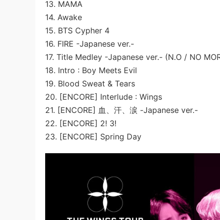
13. MAMA
14. Awake
15. BTS Cypher 4
16. FIRE -Japanese ver.-
17. Title Medley -Japanese ver.- (N.O / NO 
18. Intro : Boy Meets Evil
19. Blood Sweat & Tears
20. [ENCORE] Interlude : Wings
21. [ENCORE] 血、汗、涙 -Japanese ver.-
22. [ENCORE] 2! 3!
23. [ENCORE] Spring Day