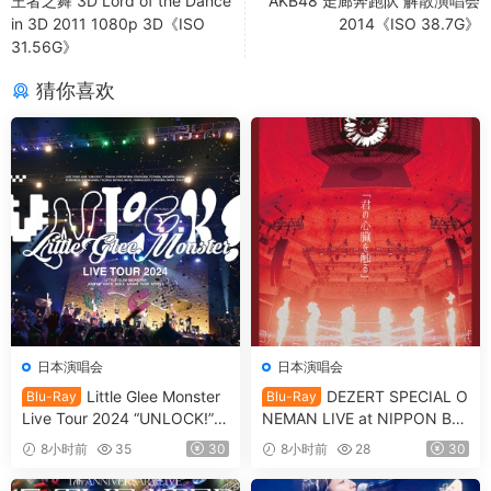
王者之舞 3D Lord of the Dance
AKB48 走廊奔跑队 解散演唱会
in 3D 2011 1080p 3D《ISO
2014《ISO 38.7G》
31.56G》
猜你喜欢
日本演唱会
日本演唱会
Little Glee Monster
DEZERT SPECIAL O
Blu-Ray
Blu-Ray
Live Tour 2024 “UNLOCK!”
NEMAN LIVE at NIPPON BU
[2024.07.06] [自购原盘] [BDI
DOKAN Kimi no shinzou o sa
8小时前
35
30
8小时前
28
30
SO 39.8GB]
waru 「君の心臓を触る」[20
25.05.14] [BDISO 41.1GB]