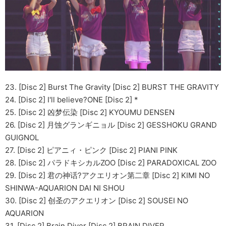
23. [Disc 2] Burst The Gravity [Disc 2] BURST THE GRAVITY
24. [Disc 2] I'll believe?ONE [Disc 2] *
25. [Disc 2] 凶梦伝染 [Disc 2] KYOUMU DENSEN
26. [Disc 2] 月蚀グランギニョル [Disc 2] GESSHOKU GRAND
GUIGNOL
27. [Disc 2] ピアニィ・ピンク [Disc 2] PIANI PINK
28. [Disc 2] パラドキシカルZOO [Disc 2] PARADOXICAL ZOO
29. [Disc 2] 君の神话?アクエリオン第二章 [Disc 2] KIMI NO
SHINWA-AQUARION DAI NI SHOU
30. [Disc 2] 创圣のアクエリオン [Disc 2] SOUSEI NO
AQUARION
31. [Disc 2] Brain Diver [Disc 2] BRAIN DIVER