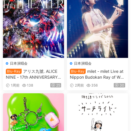
日本演唱会
日本演唱会
アリス九號. ALICE
milet - milet Live at
Blu-Ray
Blu-Ray
NINE - 17th ANNIVERSARY L
Nippon Budokan Ray of Wat
IVE 『17th THEATER』CD+B
er [2026.06.17] [BDISO 41.3
1周前
138
25
2周前
356
30
D [2021.12.29] [BDISO 20.9
GB]
GB]