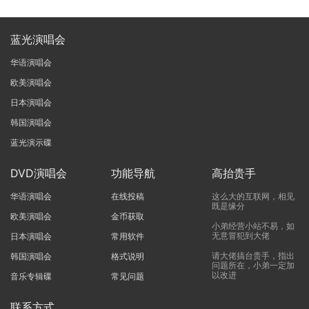
蓝光演唱会
华语演唱会
欧美演唱会
日本演唱会
韩国演唱会
蓝光演示碟
DVD演唱会
功能导航
高抬贵手
华语演唱会
在线投稿
这么大的互联网，相见
既是缘分
欧美演唱会
金币获取
小弟经营小站不易，如
无意冒犯到大佬
日本演唱会
常用软件
请大佬搞台贵手，指出
韩国演唱会
格式说明
问题所在，小弟一定加
以改进
音乐专辑碟
常见问题
联系方式