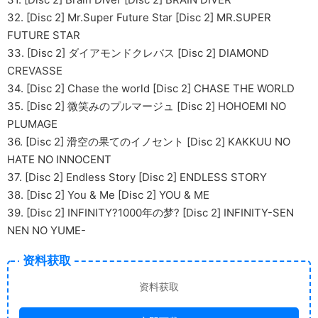
32. [Disc 2] Mr.Super Future Star [Disc 2] MR.SUPER
FUTURE STAR
33. [Disc 2] ダイアモンドクレバス [Disc 2] DIAMOND
CREVASSE
34. [Disc 2] Chase the world [Disc 2] CHASE THE WORLD
35. [Disc 2] 微笑みのプルマージュ [Disc 2] HOHOEMI NO
PLUMAGE
36. [Disc 2] 滑空の果てのイノセント [Disc 2] KAKKUU NO
HATE NO INNOCENT
37. [Disc 2] Endless Story [Disc 2] ENDLESS STORY
38. [Disc 2] You & Me [Disc 2] YOU & ME
39. [Disc 2] INFINITY?1000年の梦? [Disc 2] INFINITY-SEN
NEN NO YUME-
资料获取
资料获取