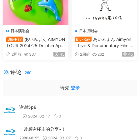
日本演唱会
日本演唱会
あいみょん AIMYON
あいみょん Aimyon
Blu-Ray
Blu-Ray
TOUR 2024-25 Dolphin Apar
- Live & Documentary Film AI
tment IN Osaka Castle Hall
MYON Acoustic Live 2022 -
2周前
337
45
2周前
262
45
[2025.09.17] [BDISO 2BD 9
Searchlight- in Hanshin Koshi
0.8GB]
en Stadium [2023.07.19] [BD
ISO 2BD 80.1GB]
评论
260
请先
登录
谢谢5p8
2024-02-17
0
非常感谢楼主的分享~！
298048155
2024-03-07
0