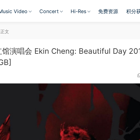
Music Video
Concert
Hi-Res
免费资源
积分
正文
演唱会 Ekin Cheng: Beautiful Day 20
GB]