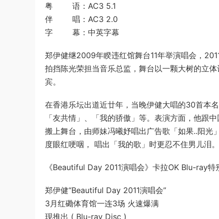
粤 语：AC3 5.1
伴 唱：AC3 2.0
字 幕：中英字幕
郑伊健继2009年睽违红馆舞台11年举演唱会，2011年
拍挡陈光荣担当音乐总监，舞台以一颗大树的立体
宾。
在香港乐坛出道近廿年，当晚伊健大唱的30首本名曲和
「友共情」、「我的骄傲」等。表演方面，他跟中国
搬上舞台，由师妹冯曦妤唱出广告歌「如果..阳
度眼红哽咽， 唱出「我的歌」时更忍不住男儿泪
《Beautiful Day 2011演唱会》卡拉OK Blu
郑伊健“Beautiful Day 2011演唱会”
3月红磡体育馆一连3场 火速爆满
现推出 ( Blu-ray Disc )