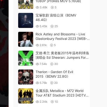
1080P [ProRes MOV 5.16GB]
3.48k
5
宝塚歌剧 宙组公演《BDMV
46.4G》
5.45k
25
Rick Astley and Blossoms - Live
Glastonbury Festival 2023 [WEB-
DL MKV 3.74GB]
2.61k
5
艾德·希兰 黄老板2015年温布利球场
演唱会 Ed Sheeran: Jumpers For
Goalposts - Live At Wembley
7.54k
30
Stadium《BDMV 38.5G》
Therion - Garden Of Evil
2015《BDMV 22.8G》
5.76k
20
金属乐队 Metallica - M72 World
Tour AT&T Stadium 2023 [HDTV
TS 25.2GB]
2.34k
10