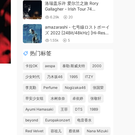
洛瑞盖乐许 爱尔兰之旅 Rory
Gallagher - Irish Tour 74
2011《BDMV 32.3G》
6.29k
20
amazarashi - 七号線ロストボーイ
ズ 2022 [24Bit/48kHz] [Hi-Res
Flac 656MB]
1.55k
5
热门标签
卡拉OK
aespa
泰勒·斯威夫特
2000
少女时代
乃木坂46
1995
ITZY
李克勤
Perfume
Nogizaka46
张国荣
早安少女组
水树奈奈
卓依婷
张敬轩
Ayumi Hamasaki
王菲
DTS
1989
beyond
Europakonzert
电音香水
Red Velvet
容祖儿
蔡依林
Nana Mizuki