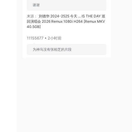
谢谢
来源：
刘德华 2024-2525 今天 ... IS THE DAY 巡
回演唱会 2026 Remux 1080i H264 [Remux MKV
40.5GB]
11155677 • 2小时前
为神马没有张柏芝的片段
来源：
林家谦首个红馆演唱会《SUMMER
BLUES》Live 2022 [2023] [自购原盘] 3Blu-
ray+2CD [BDISO 3BD 98.5GB]
fin2133340 • 2小时前
感谢楼主分享。非常棒
来源：
Little Glee Monster Live Tour 2024
“UNLOCK!” [2024.07.06] [自购原盘] [BDISO
39.8GB]
fin2133340 • 2小时前