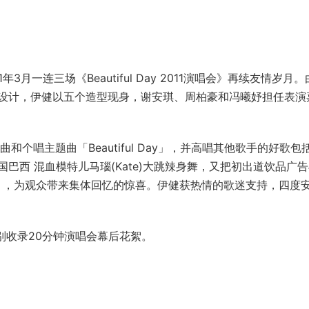
3月一连三场《Beautiful Day 2011演唱会》再续友情岁月
设计，伊健以五个造型现身，谢安琪、周柏豪和冯曦妤担任表演
个唱主题曲「Beautiful Day」，并高唱其他歌手的好歌包
巴西 混血模特儿马瑙(Kate)大跳辣身舞，又把初出道饮品广
光」，为观众带来集体回忆的惊喜。伊健获热情的歌迷支持，四度
。
-ray特别收录20分钟演唱会幕后花絮。