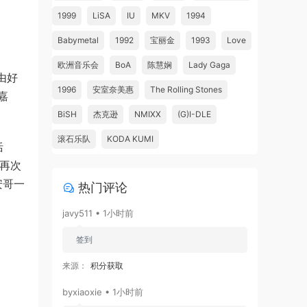
1999
LiSA
IU
MKV
1994
Babymetal
1992
宝丽金
1993
Love
欧洲音乐会
BoA
陈慧娴
Lady Gaga
。由好
1996
安室奈美惠
The Rolling Stones
嘉
BiSH
杰克逊
NMIXX
(G)I-DLE
滚石乐队
KODA KUMI
括
告再次
安哥一
热门评论
javy511 • 1小时前
签到
来源：
积分获取
byxiaoxie • 1小时前