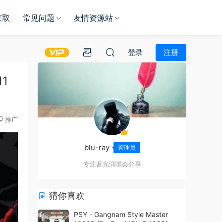
获取
常见问题
友情资源站
登录
注册
11
推广
blu-ray
管理员
专注蓝光演唱会分享
猜你喜欢
PSY - Gangnam Style Master