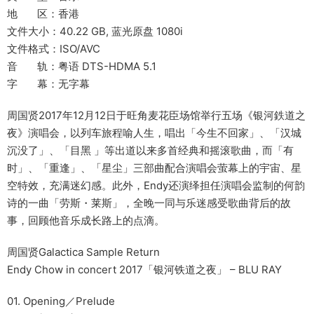
地 区：香港
文件大小：40.22 GB, 蓝光原盘 1080i
文件格式：ISO/AVC
音 轨：粤语 DTS-HDMA 5.1
字 幕：无字幕
周国贤2017年12月12日于旺角麦花臣场馆举行五场《银河鉄道之
夜》演唱会，以列车旅程喻人生，唱出「今生不回家」、「汉城
沉没了」、「目黑 」等出道以来多首经典和摇滚歌曲，而「有
时」、「重逢」、「星尘」三部曲配合演唱会萤幕上的宇宙、星
空特效，充满迷幻感。此外，Endy还演绎担任演唱会监制的何韵
诗的一曲「劳斯・莱斯」，全晚一同与乐迷感受歌曲背后的故
事，回顾他音乐成长路上的点滴。
周国贤Galactica Sample Return
Endy Chow in concert 2017「银河铁道之夜」 – BLU RAY
01. Opening／Prelude