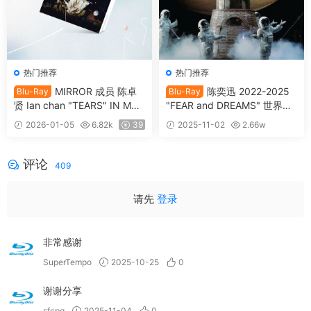
热门推荐
热门推荐
MIRROR 成员 陈卓
陈奕迅 2022-2025
Blu-Ray
Blu-Ray
贤 Ian chan "TEARS" IN MY
"FEAR and DREAMS" 世界巡
SIGHT SOLO CONCERT 202
迴演唱会 Eason Chan Fear an
2026-01-05
6.82k
39
2025-11-02
2.66w
4 Blu-ray 1080p AVC DTS-H
d Dreams Live 2025 [BDISO
39
DMA 5.1 [全网首发] [自购原
2BD 65.47GB]
盘] [BDISO 2BD 46.4GB]
评论
409
请先
登录
非常感谢
SuperTempo
2025-10-25
0
谢谢分享
sfcpq
2025-11-04
0