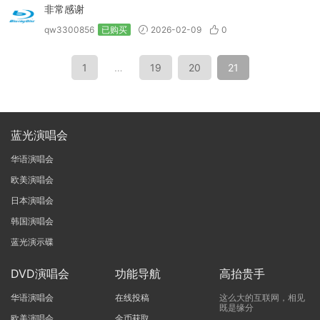
非常感谢
qw3300856
已购买
2026-02-09
0
1
…
19
20
21
蓝光演唱会
华语演唱会
欧美演唱会
日本演唱会
韩国演唱会
蓝光演示碟
DVD演唱会
功能导航
高抬贵手
华语演唱会
在线投稿
这么大的互联网，相见
既是缘分
欧美演唱会
金币获取