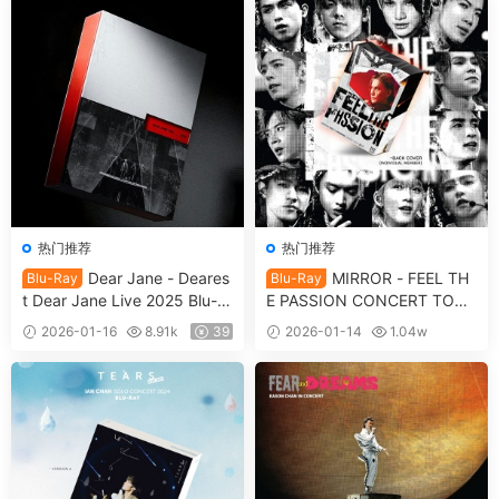
热门推荐
热门推荐
Dear Jane - Deares
MIRROR - FEEL TH
Blu-Ray
Blu-Ray
t Dear Jane Live 2025 Blu-ra
E PASSION CONCERT TOUR
y 1080p AVC DTS-HDMA 5.1
2024 Blu-ray 1080p AVC DT
2026-01-16
8.91k
39
2026-01-14
1.04w
[自购原盘] [全网首发] [BDISO
S-HDMA 5.1 [自购原盘] [全网
39
2BD 61.4GB]
首发] [BDISO 2BD 67.4GB]