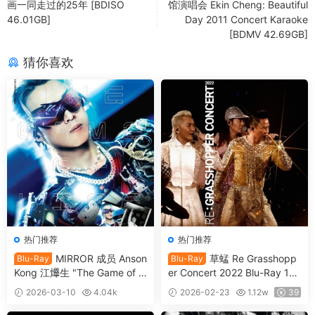
画一同走过的25年 [BDISO
馆演唱会 Ekin Cheng: Beautiful
46.01GB]
Day 2011 Concert Karaoke
[BDMV 42.69GB]
猜你喜欢
热门推荐
热门推荐
MIRROR 成员 Anson
草蜢 Re Grasshopp
Blu-Ray
Blu-Ray
Kong 江𤒹生 "The Game of Li
er Concert 2022 Blu-Ray 10
fe " In My Sight Solo Concert
80i [自购原盘] [BDISO 2BD 5
2026-03-10
4.04k
2026-02-23
1.12w
39
2024 1080i [自购原盘] [BDIS
3.5GB]
39
O 2BD 34.5GB]