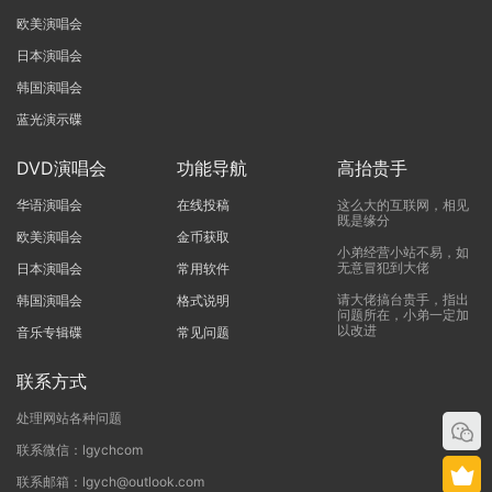
欧美演唱会
日本演唱会
韩国演唱会
蓝光演示碟
DVD演唱会
功能导航
高抬贵手
华语演唱会
在线投稿
这么大的互联网，相见
既是缘分
欧美演唱会
金币获取
小弟经营小站不易，如
无意冒犯到大佬
日本演唱会
常用软件
请大佬搞台贵手，指出
韩国演唱会
格式说明
问题所在，小弟一定加
以改进
音乐专辑碟
常见问题
联系方式
处理网站各种问题
联系微信：lgychcom
联系邮箱：lgych@outlook.com