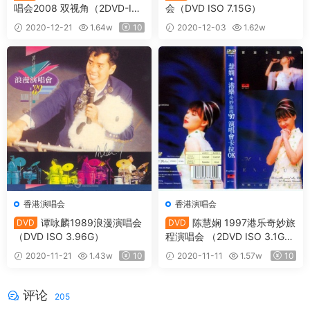
唱会2008 双视角（2DVD-IS
会（DVD ISO 7.15G）
O5.26G+6.73G）
2020-12-21
1.64w
10
2020-12-03
1.62w
10
香港演唱会
香港演唱会
谭咏麟1989浪漫演唱会
陈慧娴 1997港乐奇妙旅
DVD
DVD
（DVD ISO 3.96G）
程演唱会 （2DVD ISO 3.1G+
4.24G）
2020-11-21
1.43w
10
2020-11-11
1.57w
10
评论
205