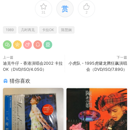
赏
31
2
1989
几时再见
卡拉OK
陈慧娴
上一篇
下一篇
迪克牛仔 - 香港演唱会2002 卡拉
小虎队 - 1995虎啸龙腾狂飙演唱
OK（DVD/ISO/4.05G）
会（DVD/ISO/7.89G）
猜你喜欢