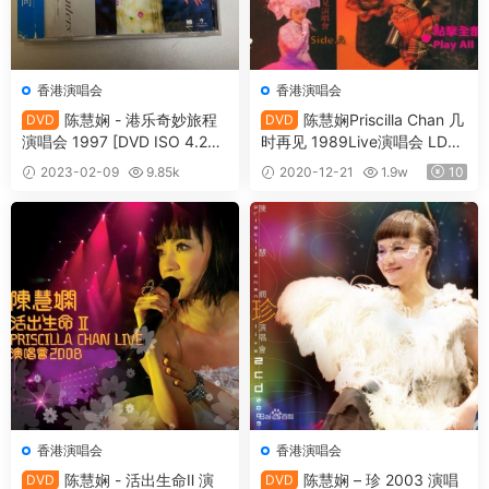
香港演唱会
香港演唱会
陈慧娴 - 港乐奇妙旅程
陈慧娴Priscilla Chan 几
DVD
DVD
演唱会 1997 [DVD ISO 4.24
时再见 1989Live演唱会 LD转
G]
（2DVD3.71G+3.41G）
2023-02-09
9.85k
2020-12-21
1.9w
10
10
香港演唱会
香港演唱会
陈慧娴 - 活出生命Ⅱ 演
陈慧娴 – 珍 2003 演唱
DVD
DVD