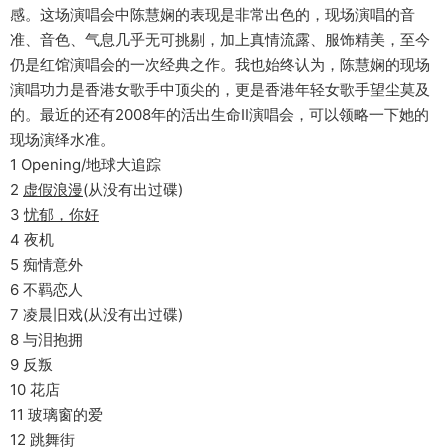
感。这场演唱会中陈慧娴的表现是非常出色的，现场演唱的音
准、音色、气息几乎无可挑剔，加上真情流露、服饰精美，至今
仍是红馆演唱会的一次经典之作。我也始终认为，陈慧娴的现场
演唱功力是香港女歌手中顶尖的，更是香港年轻女歌手望尘莫及
的。最近的还有2008年的活出生命II演唱会，可以领略一下她的
现场演绎水准。
1 Opening/地球大追踪
2
虚假浪漫
(从没有出过碟)
3
忧郁，你好
4 夜机
5 痴情意外
6 不羁恋人
7 凌晨旧戏(从没有出过碟)
8 与泪抱拥
9 反叛
10 花店
11 玻璃窗的爱
12 跳舞街