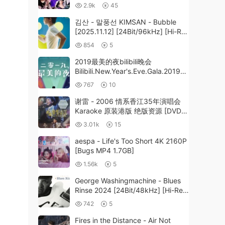
Anniversary at Yoyogi Mugendai
2.9k
45
Kinenbi 2023 [BDISO 3BD
94.3GB]
김산 - 말풍선 KIMSAN - Bubble
[2025.11.12] [24Bit/96kHz] [Hi-Res
Flac 198MB]
854
5
2019最美的夜bilibili晚会
Bilibili.New.Year's.Eve.Gala.201912
31.WEB-DL.1080p.H264.AAC.ts
767
10
[HDTV TS 12.7GB]
谢雷 - 2006 情系香江35年演唱会
Karaoke 原装港版 绝版资源 [DVD
ISO 7.2G]
3.01k
15
aespa - Life's Too Short 4K 2160P
[Bugs MP4 1.7GB]
1.56k
5
George Washingmachine - Blues
Rinse 2024 [24Bit/48kHz] [Hi-Res
Flac 467MB]
742
5
Fires in the Distance - Air Not