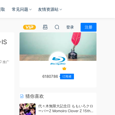
获取
常见问题
友情资源站
登录
注册
IS
推广
6180786
订阅者
猜你喜欢
代々木無限大記念日 ももいろクロ
ーバーZ Momoiro Clover Z 15th