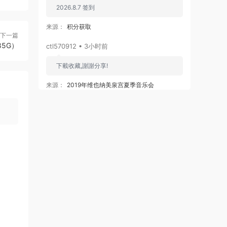
2026.8.7 签到
来源：
积分获取
下一篇
.85G）
ctl570912 • 3小时前
下載收藏,謝謝分享!
来源：
2019年维也纳美泉宫夏季音乐会
Sommernachtskonzert 2019 / Summer Night
Concert 2019 [BDMV 21.2GB]
ripwang • 4小时前
谢谢分享
来源：
King Gnu - THE GREATEST UNKNOWN
付属BD 2023 [BDISO 36.9GB]
sky889 • 5小时前
很不错哦