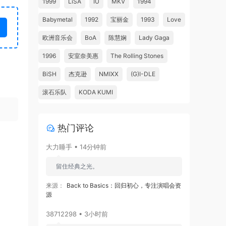
1999
LiSA
IU
MKV
1994
Babymetal
1992
宝丽金
1993
Love
欧洲音乐会
BoA
陈慧娴
Lady Gaga
1996
安室奈美惠
The Rolling Stones
BiSH
杰克逊
NMIXX
(G)I-DLE
滚石乐队
KODA KUMI
热门评论
大力睡手 • 14分钟前
留住经典之光。
来源：
Back to Basics：回归初心，专注演唱会资
源
38712298 • 3小时前