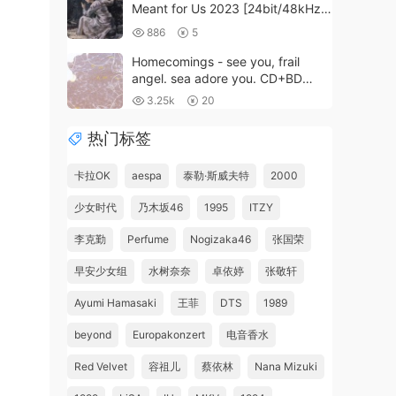
Meant for Us 2023 [24bit/48kHz]
[Hi-Res Flac 640MB]
886
5
Homecomings - see you, frail
angel. sea adore you. CD+BD
2024 [BDMV 16.1GB]
3.25k
20
热门标签
卡拉OK
aespa
泰勒·斯威夫特
2000
少女时代
乃木坂46
1995
ITZY
李克勤
Perfume
Nogizaka46
张国荣
早安少女组
水树奈奈
卓依婷
张敬轩
Ayumi Hamasaki
王菲
DTS
1989
beyond
Europakonzert
电音香水
Red Velvet
容祖儿
蔡依林
Nana Mizuki