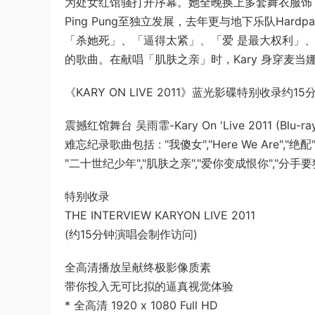
为处女红馆骚打开序幕。她全晚换上多套舞衣服饰，
Ping Pung至独立发展，去年更与地下乐队Har
「杀她死」、「逼得太紧」、「爱 是最大权利」、「
的歌曲。在献唱「肌肤之亲」时，Kary 身穿麦
《KARY ON LIVE 2011》蓝光影碟特别收录约
震撼红馆舞台 吴雨霏-Kary On 'Live 2011 (Blu-ra
难忘纪录歌曲包括 : "我傻女","Here We Are","绝
"二十世纪少年","肌肤之亲","爱你变成恨你","分手要
特别收录
THE INTERVIEW KARYON LIVE 2011
(约15分钟演唱会制作访问)
全高清播放呈献终极影像质素
带你投入无可比拟的逼真视觉体验
* 全高清 1920 x 1080 Full HD