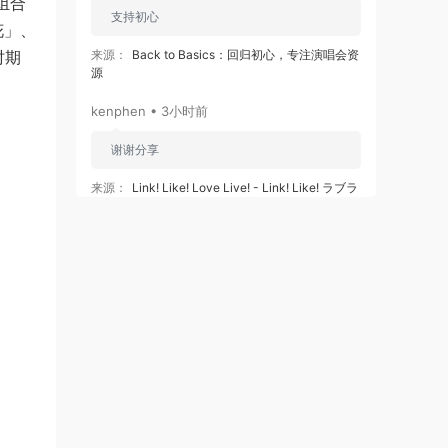
组合
支持初心
花」、
时期
来源：
Back to Basics：回归初心，专注演唱会资
源
kenphen • 3小时前
谢谢分享
来源：
Link! Like! Love Live! - Link! Like! ラブラ
イブ! - 蓮ノ空女学院スクールアイドルクラブ
103rd Graduation Album ～Full Bloom Memories
～ Murano Sayaka) [2026.07.01]
kenphen • 3小时前
谢谢分享
来源：
Little Glee Monster Live Tour 2024
“UNLOCK!” [2024.07.06] [自购原盘] [BDISO
39.8GB]
zms0077 • 3小时前