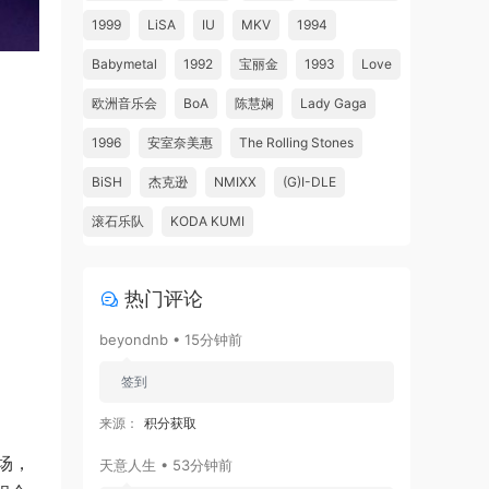
1999
LiSA
IU
MKV
1994
Babymetal
1992
宝丽金
1993
Love
欧洲音乐会
BoA
陈慧娴
Lady Gaga
1996
安室奈美惠
The Rolling Stones
BiSH
杰克逊
NMIXX
(G)I-DLE
滚石乐队
KODA KUMI
热门评论
beyondnb • 15分钟前
签到
来源：
积分获取
出场，
天意人生 • 53分钟前