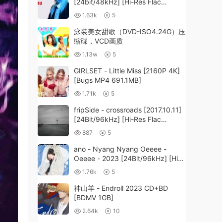
[24bit/48kHz] [Hi-Res Flac
272MB]
1.63k
5
泳装美女甜歌（DVD-ISO4.24G）压
缩碟，VCD画质
1.13w
5
GIRLSET - Little Miss [2160P 4K]
[Bugs MP4 691.1MB]
1.71k
5
fripSide - crossroads [2017.10.11]
[24Bit/96kHz] [Hi-Res Flac
2.51GB]
887
5
ano - Nyang Nyang Oeeee -
Oeeee - 2023 [24Bit/96kHz] [Hi-
Res Flac 489MB]
1.76k
5
神山羊 - Endroll 2023 CD+BD
[BDMV 1GB]
2.64k
10