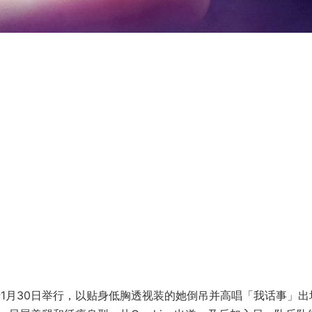
11》于1月30日举行，以贴身低胸透视装的她倒吊并高唱「我话事」