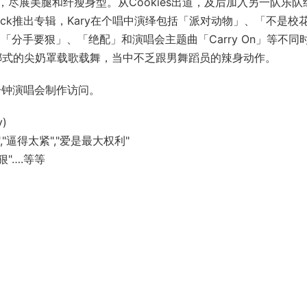
尽展美腿和纤瘦身型。从Cookies出道，及后加入另一队乐队
dpack推出专辑，Kary在个唱中演绎包括「派对动物」、「不是校
分手要狠」、「绝配」和演唱会主题曲「Carry On」等不同
当娜式的尖奶罩载歌载舞，当中不乏跟男舞蹈员的辣身动作。
15分钟演唱会制作访问。
y)
配","逼得太紧","爱是最大权利"
狠"….等等