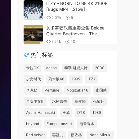
ITZY - BORN TO BE 4K 2160P
[Bugs MP4 1.21GB]
2.07k
5
贝多芬弦乐四重奏全集 Belcea
Quartet Beethoven - The
Complete String Quartets 2012 4
7.54k
40
x Blu-Ray《BDMV 4BD 128G》
热门标签
卡拉OK
aespa
泰勒·斯威夫特
2000
少女时代
乃木坂46
1995
ITZY
李克勤
Perfume
Nogizaka46
张国荣
早安少女组
水树奈奈
卓依婷
张敬轩
Ayumi Hamasaki
王菲
DTS
1989
beyond
Europakonzert
电音香水
Red Velvet
容祖儿
蔡依林
Nana Mizuki