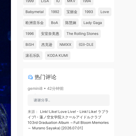
1999
LiSA
IU
MKV
1994
Babymetal
1992
宝丽金
1993
Love
欧洲音乐会
BoA
陈慧娴
Lady Gaga
1996
安室奈美惠
The Rolling Stones
BiSH
杰克逊
NMIXX
(G)I-DLE
滚石乐队
KODA KUMI
热门评论
gemini8 • 42分钟前
谢谢分享..
来源：
Link! Like! Love Live! - Link! Like! ラブラ
イブ! - 蓮ノ空女学院スクールアイドルクラブ
103rd Graduation Album ～Full Bloom Memories
～ Murano Sayaka) [2026.07.01]