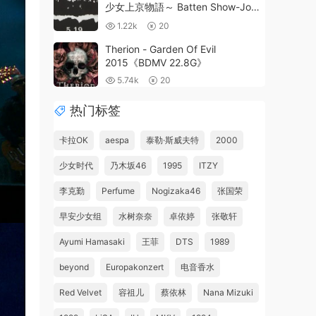
少女上京物語～ Batten Show-Jo
Tai - Zepp Divercity Taikai
1.22k
20
[2018.05.19] [BDMV 18.GB]
Therion - Garden Of Evil
2015《BDMV 22.8G》
5.74k
20
热门标签
卡拉OK
aespa
泰勒·斯威夫特
2000
少女时代
乃木坂46
1995
ITZY
李克勤
Perfume
Nogizaka46
张国荣
早安少女组
水树奈奈
卓依婷
张敬轩
Ayumi Hamasaki
王菲
DTS
1989
beyond
Europakonzert
电音香水
Red Velvet
容祖儿
蔡依林
Nana Mizuki