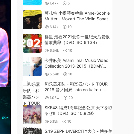
1.47k
5
莫扎特 小提琴奏鸣曲 Anne-Sophie
Mutter - Mozart The Violin Sonatas
2006 [DVD ISO4.37G+4.36G]
6.14k
10
群星 滚石2021爱你一世纪天后爱恨
情歌典藏（DVD ISO 6.1GB）
6.54k
10
今井麻美 Asami Imai Music Video
Collection 2013-2015《BDMV
11.5G》
5.54k
10
和乐器乐队 - 和楽器バンド TOUR
2018 音ノ回廊 -oto no kairou-
《BDMV 38.2》
1.05w
20
SKE48 結成1周年記念公演 天下を取
るぜ!!《DVD ISO 10.82G》
5.15k
10
5.19 ZEPP DIVERCITY大会～博多美