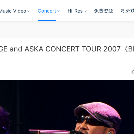
Music Video
Concert
Hi-Res
免费资源
积分
nd ASKA CONCERT TOUR 2007《BD