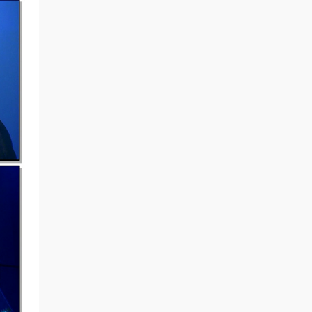
sscc3762 • 56分钟前
谢谢分享
来源：
羊文学 - Hitsujibungaku Tour 2021
“Hidden Place” online live 2021.3.14
[2021.07.21] [BDISO 21.9GB]
sscc3762 • 57分钟前
感谢分享
来源：
アリス九號. ALICE NINE - 16th
Anniversary Live 『Kimi no Hitomi ni Ei Ruha
Zekkeishoku』CD+BD [2021.02.24] [BDISO
23.4GB]
spwen • 1小时前
保持风格，初心不改
来源：
Back to Basics：回归初心，专注演唱会资