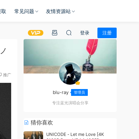
获取
常见问题
友情资源站
登录
注册
ミノ
推广
blu-ray
管理员
专注蓝光演唱会分享
猜你喜欢
UNICODE - Let me Love [4K