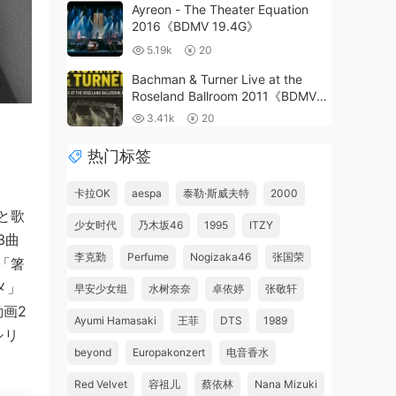
Ayreon - The Theater Equation
2016《BDMV 19.4G》
5.19k
20
Bachman & Turner Live at the
Roseland Ballroom 2011《BDMV
20.8G》
3.41k
20
热门标签
卡拉OK
aespa
泰勒·斯威夫特
2000
と歌
少女时代
乃木坂46
1995
ITZY
3曲
李克勤
Perfume
Nogizaka46
张国荣
「箸
メ」
早安少女组
水树奈奈
卓依婷
张敬轩
動画2
Ayumi Hamasaki
王菲
DTS
1989
シリ
beyond
Europakonzert
电音香水
Red Velvet
容祖儿
蔡依林
Nana Mizuki