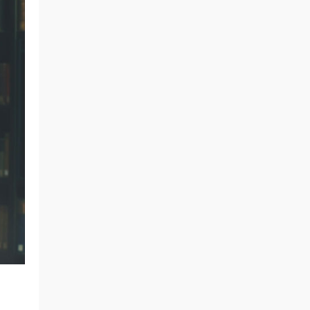
来源：
倖田來未 - KODA KUMI Live Tour 2006-
2007 ~second session~ [2007.03.28] [BDISO
2BD 61.3GB]
srdfgh • 2小时前
0808
来源：
积分获取
上官孤云 • 3小时前
2026.8.8
来源：
积分获取
北方来客 • 4小时前
每天签到
来源：
积分获取
madgift • 5小时前