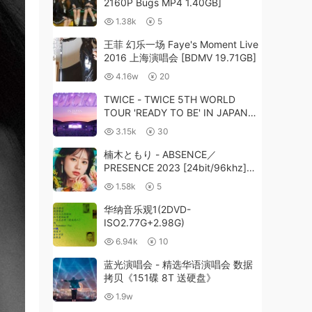
2160P Bugs MP4 1.40GB]
1.38k
5
王菲 幻乐一场 Faye's Moment Live
2016 上海演唱会 [BDMV 19.71GB]
4.16w
20
TWICE - TWICE 5TH WORLD
TOUR 'READY TO BE' IN JAPAN
SPECIAL 2025 [BDISO 44GB]
3.15k
30
楠木ともり - ABSENCE／
PRESENCE 2023 [24bit/96khz]
[Hi-Res Flac 1.84GB]
1.58k
5
华纳音乐观1(2DVD-
ISO2.77G+2.98G)
6.94k
10
蓝光演唱会 - 精选华语演唱会 数据
拷贝《151碟 8T 送硬盘》
1.9w