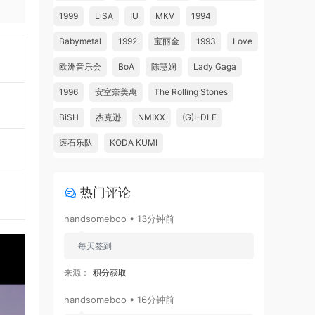
1999
LiSA
IU
MKV
1994
Babymetal
1992
宝丽金
1993
Love
欧洲音乐会
BoA
陈慧娴
Lady Gaga
1996
安室奈美惠
The Rolling Stones
BiSH
杰克逊
NMIXX
(G)I-DLE
滚石乐队
KODA KUMI
热门评论
handsomeboo • 13分钟前
每天签到
来源：
积分获取
handsomeboo • 16分钟前