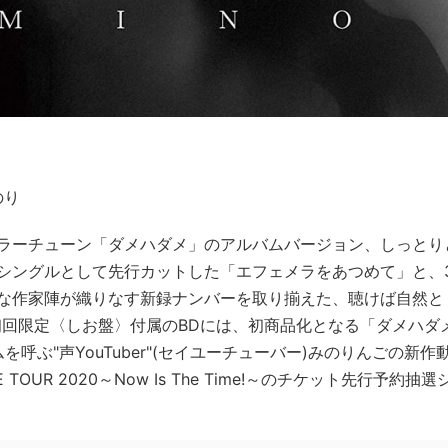
のり
ラーチューン「ダメハダメ」のアルバムバージョン、しっとり
シングルとして先行カットした「エフェメラをあつめて」と、
な作家陣が織りなす新録ナンバーを取り揃えた、聴けば自然と
 初回限定〈しお盤〉付属のBDには、初商品化となる「ダメハダ
ぶ"声YouTuber"(セイユーチューバー)みのりんごの新作
TOUR 2020～Now Is The Time!～のチケット先行予約抽選