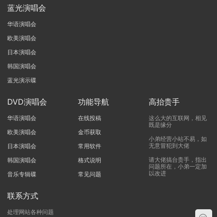
蓝光演唱会
华语演唱会
欧美演唱会
日本演唱会
韩国演唱会
蓝光演示碟
DVD演唱会
功能导航
高抬贵手
华语演唱会
在线投稿
这么大的互联网，相见
既是缘分
欧美演唱会
金币获取
小弟经营小站不易，如
无意冒犯到大佬
日本演唱会
常用软件
请大佬搞台贵手，指出
韩国演唱会
格式说明
问题所在，小弟一定加
以改进
音乐专辑碟
常见问题
联系方式
处理网站各种问题