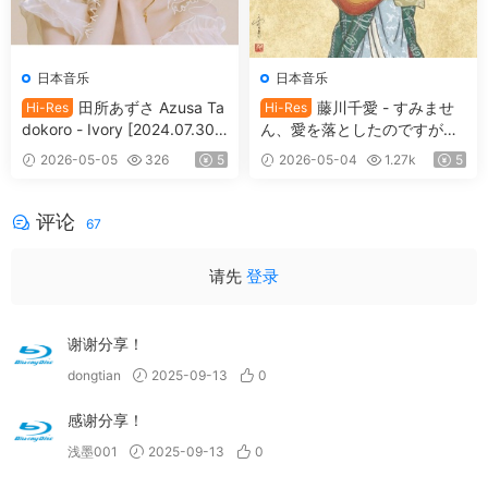
日本音乐
日本音乐
田所あずさ Azusa Ta
藤川千愛 - すみませ
Hi-Res
Hi-Res
dokoro - Ivory [2024.07.30
ん、愛を落としたのですが…
[24Bit/96kHz] [Hi-Res Flac 5
Chiai Fujikawa - Sumimasen,
2026-05-05
326
5
2026-05-04
1.27k
5
55MB]
Ai wo Otoshita no Desu ga...
[2024.09.18] [24Bit/48kHz]
[Hi-Res Flac 336MB]
评论
67
请先
登录
谢谢分享！
dongtian
2025-09-13
0
感谢分享！
浅墨001
2025-09-13
0