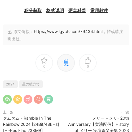
积分获取
格式说明
硬盘科普
常用软件
原文链接：
https://www.lgych.com/79434.html
，转载请注
明出处。
赏
0
0
2024
星の彼方で
上一篇
下一篇
タムタム - Ramble In The
メリー – メリ- 20th
Rainbow 2024 [24Bit/48kHz]
Anniversary【実演配信】History
[Hi-Res Flac 238MB]
of メリー 実演娯楽全集 2023