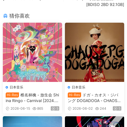
[BDISO 2BD 92.1GB]
猜你喜欢
日本音乐
日本音乐
椎名林檎 - 放生会 Shi
ドガ - カオス・ジパ
Hi-Res
Hi-Res
ina Ringo - Carnival [2024.0
ング DOGADOGA - CHAOS
5.29] [24Bit/96kHz] [Hi-Res
Z.P.G [2024.09.11] [24Bit/48
2026-06-15
865
5
2026-06-02
244
5
Flac 0.98GB]
kHz] [Hi-Res Flac 538MB]