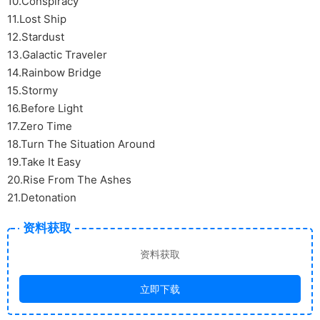
10.Conspiracy
11.Lost Ship
12.Stardust
13.Galactic Traveler
14.Rainbow Bridge
15.Stormy
16.Before Light
17.Zero Time
18.Turn The Situation Around
19.Take It Easy
20.Rise From The Ashes
21.Detonation
资料获取
资料获取
立即下载