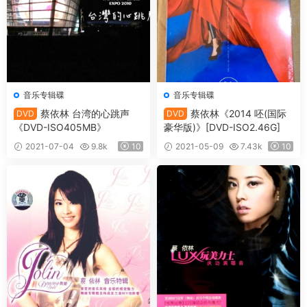
音乐专辑碟
音乐专辑碟
蔡依林 台湾的心跳声
蔡依林《2014 呸(国际
DVD
DVD
《DVD-ISO405MB》
豪华版)》[DVD-ISO2.46G]
2021-07-04
9.8k
10
2021-05-09
7.43k
10