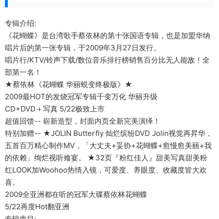
专辑介绍:
《花蝴蝶》是台湾歌手蔡依林的第十张国语专辑，也是加盟华纳
唱片后的第一张专辑，于2009年3月27日发行。
唱片行/KTV/铃声下载/数位音乐排行榜销售百分比无人能敌！全
部第一名！
★蔡依林《花蝴蝶 华丽蜕变终极版》★
2009最HOT的发烧冠军专辑千变万化 华丽升级
CD+DVD＋写真 5/22极致上市
超值回馈-- 崭新造型，封面内页全新完美演绎！
特别加赠-- ★JOLIN Butterfly 灿烂缤纷DVD Jolin视觉再昇华，
五首百万精心制作MV，「大丈夫+妥协+花蝴蝶+愈慢愈美丽+我
的依赖」绚烂视听飨宴。 ★32页『粉红佳人』甜美写真甜美粉
红LOOK加Woohoo热情入镜，可爱度、养眼度、收藏度皆大欢
喜。
2009全亚洲都在听的冠军大碟蔡依林花蝴蝶
5/22再度Hot翻亚洲
专辑曲目: