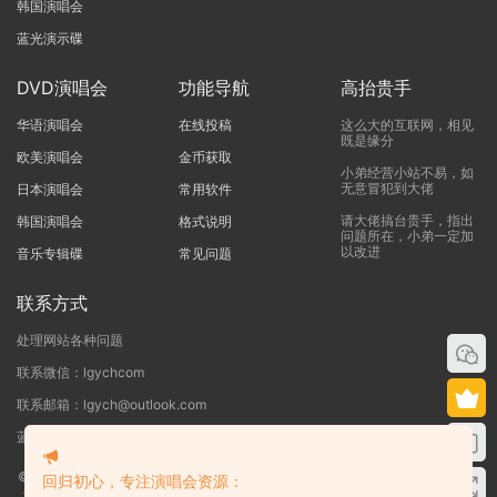
韩国演唱会
蓝光演示碟
DVD演唱会
功能导航
高抬贵手
华语演唱会
在线投稿
这么大的互联网，相见
既是缘分
欧美演唱会
金币获取
小弟经营小站不易，如
无意冒犯到大佬
日本演唱会
常用软件
请大佬搞台贵手，指出
韩国演唱会
格式说明
问题所在，小弟一定加
以改进
音乐专辑碟
常见问题
联系方式
处理网站各种问题
联系微信：lgychcom
联系邮箱：lgych@outlook.com
蓝光演唱会网 - 专注于ISO和BDMV蓝光演唱会下载服务
©2019-2026
蓝光演唱会
本站资源来源于网络用户网盘投稿，本站服务器不储
回归初心，专注演唱会资源：
存任何演唱会资源，版权归原作者所有，若侵犯了您的合法权益，请联系我们