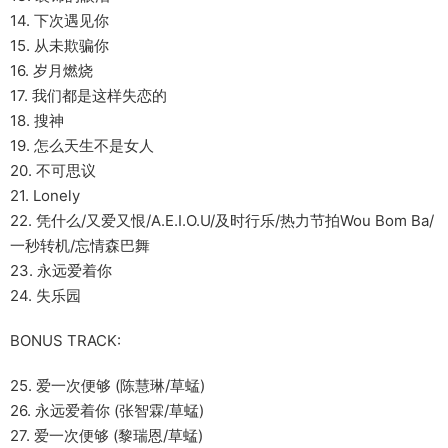
14. 下次遇见你
15. 从未欺骗你
16. 岁月燃烧
17. 我们都是这样失恋的
18. 搜神
19. 怎么天生不是女人
20. 不可思议
21. Lonely
22. 凭什么/又爱又恨/A.E.I.O.U/及时行乐/热力节拍Wou Bom Ba/
一秒转机/忘情森巴舞
23. 永远爱着你
24. 失乐园
BONUS TRACK:
25. 爱一次便够 (陈慧琳/草蜢)
26. 永远爱着你 (张智霖/草蜢)
27. 爱一次便够 (黎瑞恩/草蜢)