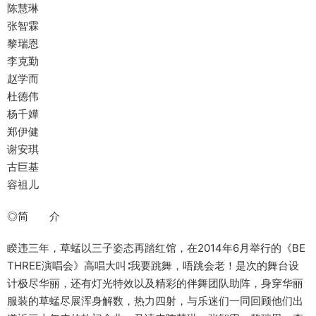
陈慧琳
张智霖
黎瑞恩
李克勤
赵学而
杜德伟
杨千嬅
郑伊健
谢安琪
古巨基
容祖儿
◎简 介
睽违三年，草蜢以三子姿态再踏红馆，在2014年6月举行的《BE
THREE演唱会》高唱大叫∶我要跳舞，唔跳会老！是次的舞台设
计极尽华丽，还有灯光特效以及精彩的伴舞团队助阵，身穿华丽
服装的草蜢尽展浑身解数，热力四射，与乐迷们一同回顾他们出