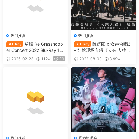
热门推荐
热门推荐
草蜢 Re Grasshopp
陈辉阳 x 女声合唱3
Blu-Ray
Blu-Ray
er Concert 2022 Blu-Ray 10
- 红馆现场专辑《人来 人往》
80i [自购原盘] [BDISO 2BD 5
双Bluray 限量版 2021《BDM
2026-02-23
1.12w
39
2022-08-03
3.99w
3.5GB]
V 2BD 51.8GB》
35
热门推荐
香港演唱会