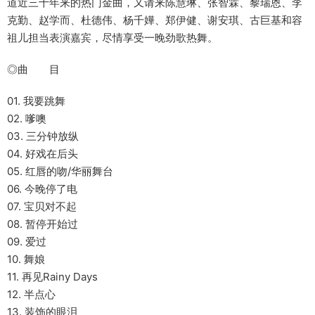
道近三十年来的热门金曲，又请来陈慧琳、张智霖、黎瑞恩、李
克勤、赵学而、杜德伟、杨千嬅、郑伊健、谢安琪、古巨基和容
祖儿担当表演嘉宾，尽情享受一晚劲歌热舞。
◎曲 目
01. 我要跳舞
02. 嗲噢
03. 三分钟放纵
04. 好戏在后头
05. 红唇的吻/华丽舞台
06. 今晚停了电
07. 宝贝对不起
08. 暂停开始过
09. 爱过
10. 舞娘
11. 再见Rainy Days
12. 半点心
13. 装饰的眼泪