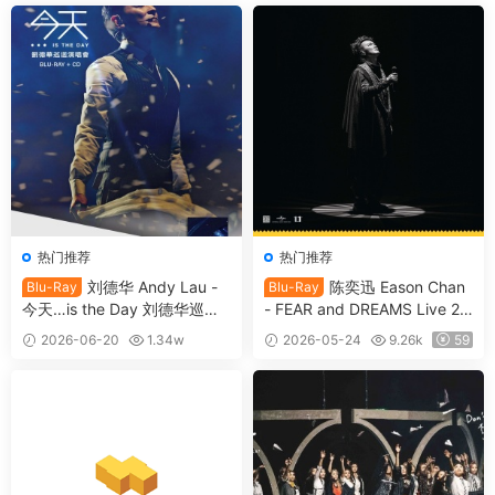
热门推荐
热门推荐
刘德华 Andy Lau -
陈奕迅 Eason Chan
Blu-Ray
Blu-Ray
今天…is the Day 刘德华巡回
- FEAR and DREAMS Live 20
演唱会 Tody...is the Day And
22-2025 (4K UHD 2-Blu-ray)
2026-06-20
1.34w
2026-05-24
9.26k
59
y Lau 2024-2025 Concert T
2026 [BDMV 2BD 127GB]
30
our [2026.06.18] 2CD+Blu-r
ay 1080i [BDMV 43.37GB]