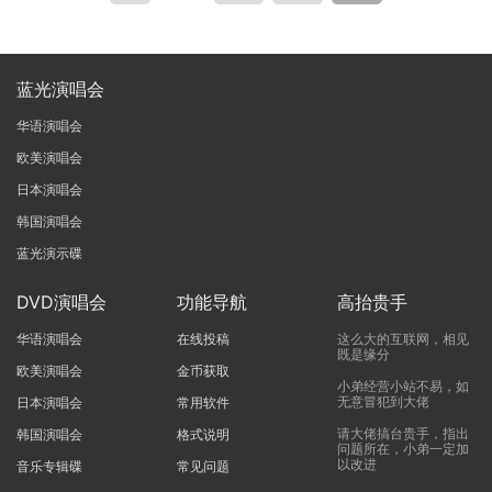
蓝光演唱会
华语演唱会
欧美演唱会
日本演唱会
韩国演唱会
蓝光演示碟
DVD演唱会
功能导航
高抬贵手
华语演唱会
在线投稿
这么大的互联网，相见
既是缘分
欧美演唱会
金币获取
小弟经营小站不易，如
无意冒犯到大佬
日本演唱会
常用软件
请大佬搞台贵手，指出
韩国演唱会
格式说明
问题所在，小弟一定加
以改进
音乐专辑碟
常见问题