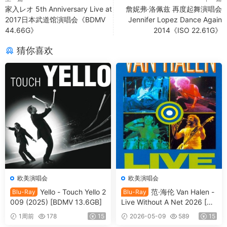
家入レオ 5th Anniversary Live at
詹妮弗·洛佩兹 再度起舞演唱会
2017日本武道馆演唱会《BDMV
Jennifer Lopez Dance Again
44.66G》
2014《ISO 22.61G》
猜你喜欢
欧美演唱会
欧美演唱会
Yello - Touch Yello 2
范·海伦 Van Halen -
Blu-Ray
Blu-Ray
009 (2025) [BDMV 13.6GB]
Live Without A Net 2026 [BD
ISO 13.2GB]
1周前
178
15
2026-05-09
589
15