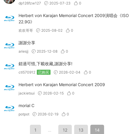
dp126fzw127
2025-07-23
0
Herbert von Karajan Memorial Concert 2009演唱会《ISO
22.9G》
欢欢哥哥
2025-08-02
0
謝謝分享
ariesjj
2025-12-08
0
錯過可惜,下載收藏,謝謝分享!
ctl570912
已购买
2026-02-04
0
Herbert von Karajan Memorial Concert 2009
jackietsui
2026-02-15
0
morial C
potpot
2026-02-19
0
1
…
12
13
14