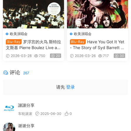
欧美演唱会
欧美演唱会
罗浮宫的火鸟 斯特拉
Have You Got It Yet
Blu-Ray
Blu-Ray
文斯基 Pierre Boulez Live at t
- The Story of Syd Barrett a
he Louvre 2009 [BDMV 21.2
nd Pink Floyd 2024 [BDISO
2026-03-28
750
20
2026-03-26
717
30
GB]
35.4GB]
评论
267
请先
登录
謝謝分享
车轮滚滚
2025-06-30
0
谢谢分享