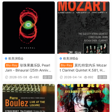
欧美演唱会
欧美演唱会
珍珠果酱乐队 Pearl
莫扎特室内乐 Mozar
Blu-Ray
Blu-Ray
Jam - Binaural (25th Anniver
t Clarinet Quintet K.581, Hor
sary Edition) (2025, Blu-ray
n Quintet K.407 & String Qu
2026-05-08
480
20
2026-04-14
892
20
Audio) [BDISO 12.5GB]
artet K.169 2010 [BDISO 22.
2GB]