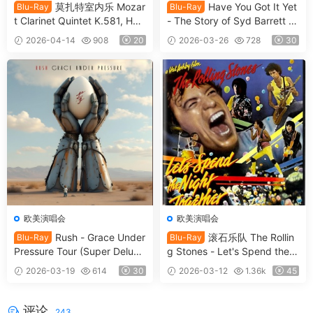
莫扎特室内乐 Mozar
Have You Got It Yet
Blu-Ray
Blu-Ray
t Clarinet Quintet K.581, Hor
- The Story of Syd Barrett a
n Quintet K.407 & String Qu
nd Pink Floyd 2024 [BDISO
2026-04-14
908
20
2026-03-26
728
30
artet K.169 2010 [BDISO 22.
35.4GB]
2GB]
欧美演唱会
欧美演唱会
Rush - Grace Under
滚石乐队 The Rollin
Blu-Ray
Blu-Ray
Pressure Tour (Super Deluxe
g Stones - Let's Spend the
Edition) 2026 [BDISO 46.4G
Night Together (2026, 4K U
2026-03-19
614
30
2026-03-12
1.36k
45
B]
HD Blu-ray) [BDISO 68.9GB]
评论
243