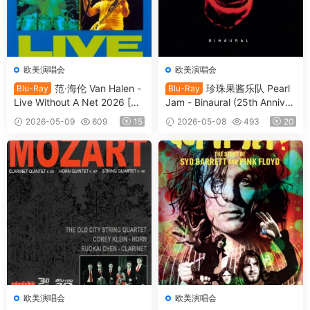
欧美演唱会
欧美演唱会
范·海伦 Van Halen -
珍珠果酱乐队 Pearl
Blu-Ray
Blu-Ray
Live Without A Net 2026 [BD
Jam - Binaural (25th Anniver
ISO 13.2GB]
sary Edition) (2025, Blu-ray
2026-05-09
609
15
2026-05-08
493
20
Audio) [BDISO 12.5GB]
欧美演唱会
欧美演唱会