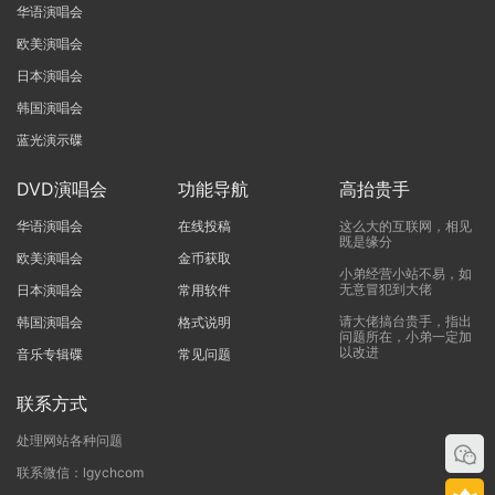
华语演唱会
欧美演唱会
日本演唱会
韩国演唱会
蓝光演示碟
DVD演唱会
功能导航
高抬贵手
华语演唱会
在线投稿
这么大的互联网，相见
既是缘分
欧美演唱会
金币获取
小弟经营小站不易，如
无意冒犯到大佬
日本演唱会
常用软件
请大佬搞台贵手，指出
韩国演唱会
格式说明
问题所在，小弟一定加
以改进
音乐专辑碟
常见问题
联系方式
处理网站各种问题
联系微信：lgychcom