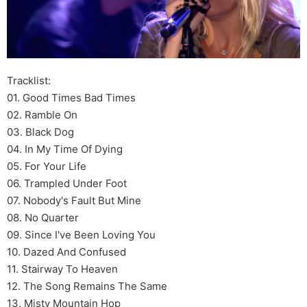
Tracklist:
01. Good Times Bad Times
02. Ramble On
03. Black Dog
04. In My Time Of Dying
05. For Your Life
06. Trampled Under Foot
07. Nobody's Fault But Mine
08. No Quarter
09. Since I've Been Loving You
10. Dazed And Confused
11. Stairway To Heaven
12. The Song Remains The Same
13. Misty Mountain Hop